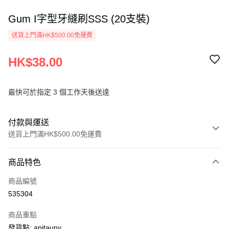
Gum I字型牙縫刷SSS (20支裝)
送貨上門滿HK$500.00免運費
HK$38.00
最快可於指定 3 個工作天後送達
付款與運送
送貨上門滿HK$500.00免運費
付款方式
商品特色
信用卡
商品編號
AlipayHK
535304
PayMe
商品重點
WeChat Pay
發貨點: apitauny