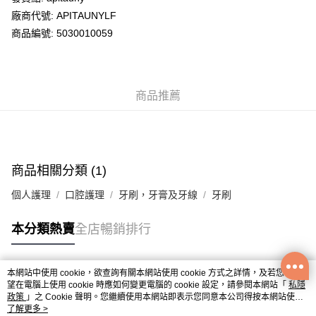
廠商代號: APITAUNYLF
送貨方式
商品編號: 5030010059
送貨上門 (不支援順豐自取點及智能櫃)
每筆HK$100.00，滿HK$500.00或以上免運費
商品推薦
APITA 門市自取
每筆HK$50.00，滿HK$200.00或以上免運費
Citistore 門市自取
每筆HK$50.00，滿HK$200.00或以上免運費
商品相關分類 (1)
UNY 門市自取
個人護理
口腔護理
牙刷，牙膏及牙線
牙刷
每筆HK$50.00，滿HK$200.00或以上免運費
本分類熱賣
全店暢銷排行
本網站中使用 cookie，欲查詢有關本網站使用 cookie 方式之詳情，及若您不希
熱門標籤
望在電腦上使用 cookie 時應如何變更電腦的 cookie 設定，請參閱本網站「
私隱
政策
」之 Cookie 聲明。您繼續使用本網站即表示您同意本公司得按本網站使用
條款之 Cookie 聲明使用 cookie。
了解更多 >
熱銷排行
最新商品
人氣推薦