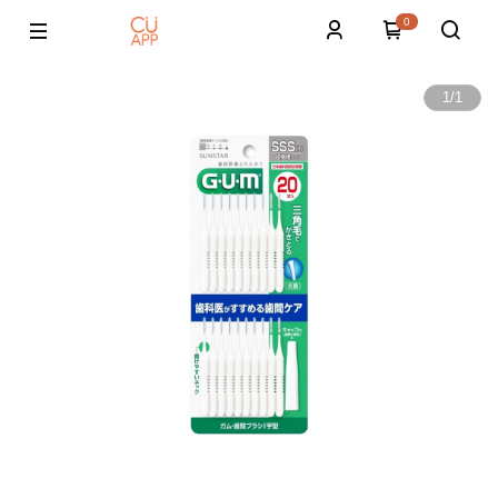
0
1
/
1