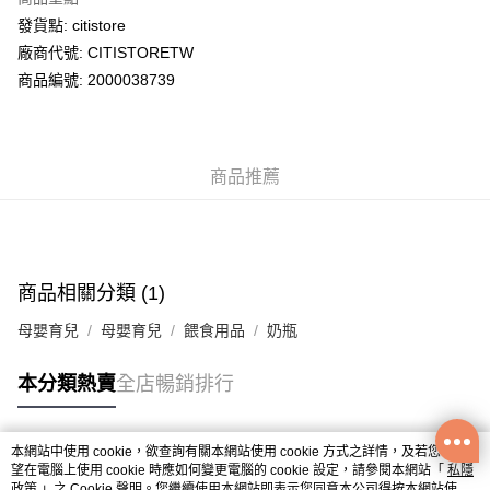
WeChat Pay
發貨點: citistore
廠商代號: CITISTORETW
送貨方式
商品編號: 2000038739
送貨上門 (不支援順豐自取點及智能櫃)
每筆HK$100.00，滿HK$500.00或以上免運費
商品推薦
APITA 門市自取
每筆HK$50.00，滿HK$200.00或以上免運費
Citistore 門市自取
每筆HK$50.00，滿HK$200.00或以上免運費
商品相關分類 (1)
UNY 門市自取
母嬰育兒
母嬰育兒
餵食用品
奶瓶
每筆HK$50.00，滿HK$200.00或以上免運費
本分類熱賣
全店暢銷排行
本網站中使用 cookie，欲查詢有關本網站使用 cookie 方式之詳情，及若您不希
熱門標籤
望在電腦上使用 cookie 時應如何變更電腦的 cookie 設定，請參閱本網站「
私隱
政策
」之 Cookie 聲明。您繼續使用本網站即表示您同意本公司得按本網站使用