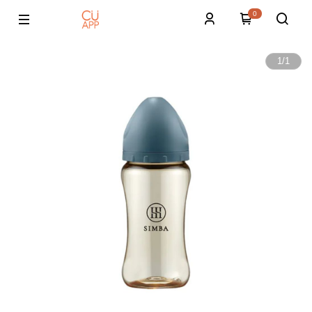
0
1
/
1