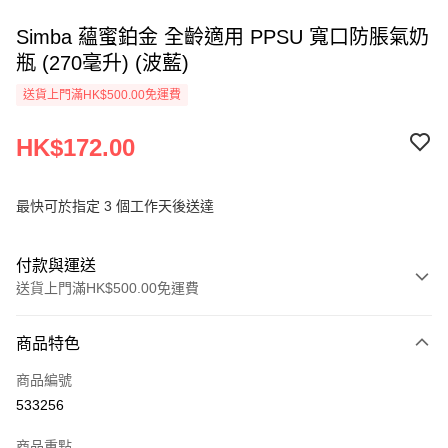
Simba 蘊蜜鉑金 全齡適用 PPSU 寬口防脹氣奶
瓶 (270毫升) (波藍)
送貨上門滿HK$500.00免運費
HK$172.00
最快可於指定 3 個工作天後送達
付款與運送
送貨上門滿HK$500.00免運費
付款方式
商品特色
信用卡
商品編號
AlipayHK
533256
PayMe
商品重點