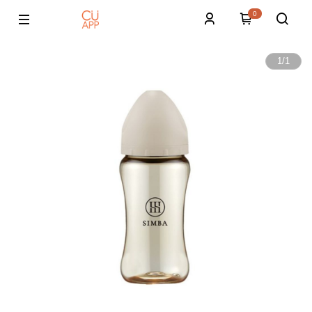
0
1
/
1