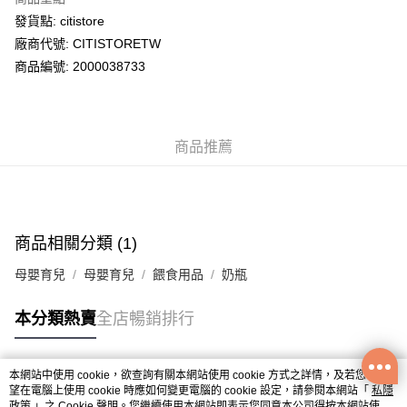
WeChat Pay
發貨點: citistore
廠商代號: CITISTORETW
送貨方式
商品編號: 2000038733
送貨上門 (不支援順豐自取點及智能櫃)
每筆HK$100.00，滿HK$500.00或以上免運費
商品推薦
APITA 門市自取
每筆HK$50.00，滿HK$200.00或以上免運費
Citistore 門市自取
每筆HK$50.00，滿HK$200.00或以上免運費
商品相關分類 (1)
UNY 門市自取
母嬰育兒
母嬰育兒
餵食用品
奶瓶
每筆HK$50.00，滿HK$200.00或以上免運費
本分類熱賣
全店暢銷排行
本網站中使用 cookie，欲查詢有關本網站使用 cookie 方式之詳情，及若您不希
熱門標籤
望在電腦上使用 cookie 時應如何變更電腦的 cookie 設定，請參閱本網站「
私隱
政策
」之 Cookie 聲明。您繼續使用本網站即表示您同意本公司得按本網站使用