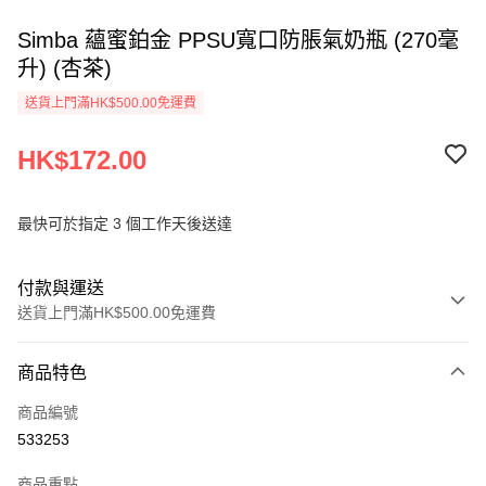
Simba 蘊蜜鉑金 PPSU寬口防脹氣奶瓶 (270毫
升) (杏茶)
送貨上門滿HK$500.00免運費
HK$172.00
最快可於指定 3 個工作天後送達
付款與運送
送貨上門滿HK$500.00免運費
付款方式
商品特色
信用卡
商品編號
AlipayHK
533253
PayMe
商品重點