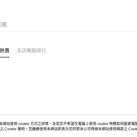
每筆HK$5
Citistor
推薦
每筆HK$5
UNY 門市
每筆HK$5
熱賣
全店暢銷排行
本網站使用 cookie 方式之詳情，及若您不希望在電腦上使用 cookie 時應如何變更電腦的
之 Cookie 聲明。您繼續使用本網站即表示您同意本公司得按本網站使用條款之 Cooki
關於我們
客戶服務