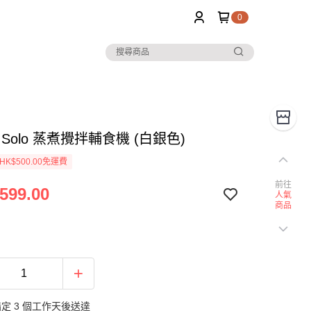
0
A Solo 蒸煮攪拌輔食機 (白銀色)
K$500.00免運費
前往
599.00
人氣
商品
定 3 個工作天後送達