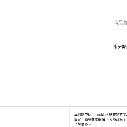
商品
本分類
本網站中使用 cookie，欲查詢有關
設定，請參閱本網站「
私隱政策
」
用 cookie。
了解更多 >