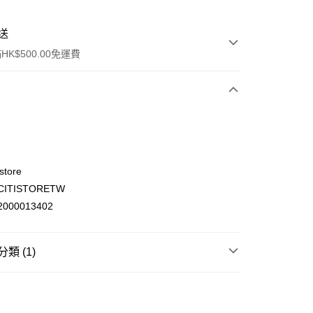
送
K$500.00免運費
store
ITISTORETW
ay
000013402
類 (1)
(不支援順豐自取點及智能櫃)
母嬰育兒
餵食用品
輔食機
00.00，滿HK$500.00或以上免運費
門市自取