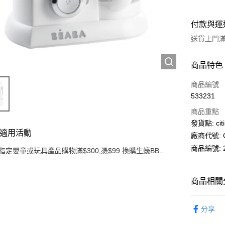
付款與運
送貨上門滿H
付款方式
商品特色
信用卡
商品編號
533231
AlipayHK
商品重點
PayMe
發貨點: citi
適用活動
廠商代號: C
WeChat P
商品編號: 2
指定嬰童或玩具產品購物滿$300,憑$99 換購生蠔BB旅
行收納袋3件套
送貨方式
商品相關分
送貨上門 
母嬰育兒
每筆HK$1
分享
APITA 