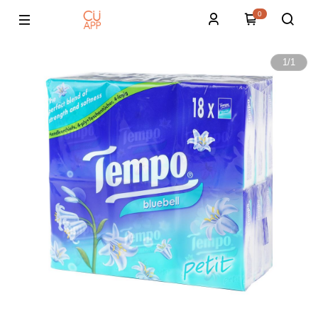
0
1
/
1