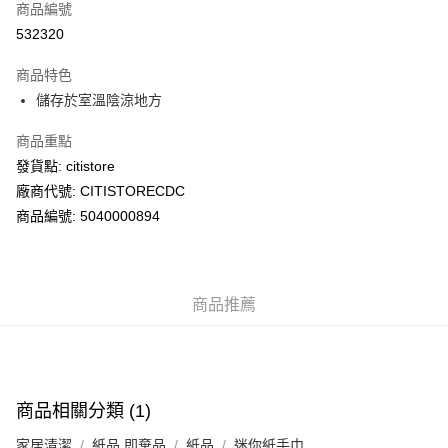
商品編號
AlipayHK
532320
PayMe
商品特色
WeChat Pay
儲存於室溫陰涼地方
商品重點
送貨方式
發貨點: citistore
送貨上門 (不支援順豐自取點及智能櫃)
廠商代號: CITISTORECDC
每筆HK$100.00，滿HK$500.00或以上免運費
商品編號: 5040000894
APITA 門市自取
每筆HK$50.00，滿HK$200.00或以上免運費
商品推薦
Citistore 門市自取
每筆HK$50.00，滿HK$200.00或以上免運費
UNY 門市自取
每筆HK$50.00，滿HK$200.00或以上免運費
商品相關分類 (1)
家居清潔
紙品 即棄品
紙品
迷你紙手巾