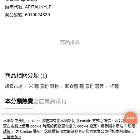
廠商代號: APITAUNYLF
送貨方式
商品編號: 6010024639
送貨上門 (不支援順豐自取點及智能櫃)
每筆HK$100.00，滿HK$500.00或以上免運費
商品推薦
APITA 門市自取
每筆HK$50.00，滿HK$200.00或以上免運費
Citistore 門市自取
每筆HK$50.00，滿HK$200.00或以上免運費
商品相關分類 (1)
UNY 門市自取
超級市場
米 麵 意粉 穀物
即食麵 麵 意粉 薯蓉
杯麵
每筆HK$50.00，滿HK$200.00或以上免運費
本分類熱賣
全店暢銷排行
本網站中使用 cookie，欲查詢有關本網站使用 cookie 方式之詳情，及若您不希
熱門標籤
望在電腦上使用 cookie 時應如何變更電腦的 cookie 設定，請參閱本網站「
私隱
政策
」之 Cookie 聲明。您繼續使用本網站即表示您同意本公司得按本網站使用
條款之 Cookie 聲明使用 cookie。
了解更多 >
熱銷排行
最新商品
人氣推薦