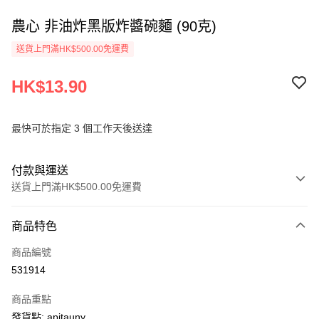
農心 非油炸黑版炸醬碗麵 (90克)
送貨上門滿HK$500.00免運費
HK$13.90
最快可於指定 3 個工作天後送達
付款與運送
送貨上門滿HK$500.00免運費
付款方式
商品特色
信用卡
商品編號
AlipayHK
531914
PayMe
商品重點
WeChat Pay
發貨點: apitauny