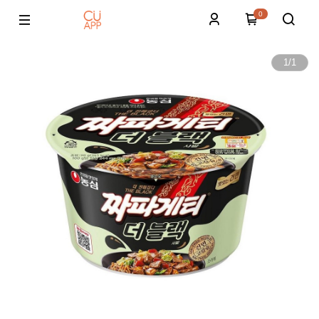
0
1
/
1