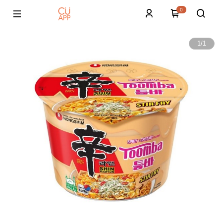
0
1
/
1