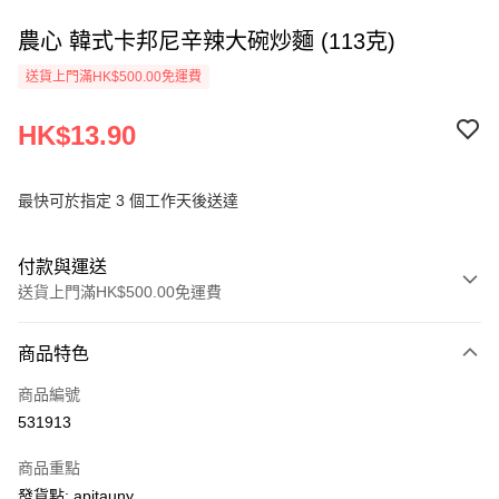
農心 韓式卡邦尼辛辣大碗炒麵 (113克)
送貨上門滿HK$500.00免運費
HK$13.90
最快可於指定 3 個工作天後送達
付款與運送
送貨上門滿HK$500.00免運費
付款方式
商品特色
信用卡
商品編號
AlipayHK
531913
PayMe
商品重點
WeChat Pay
發貨點: apitauny