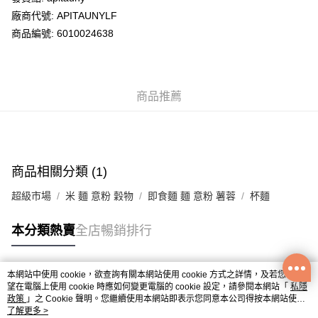
廠商代號: APITAUNYLF
送貨方式
商品編號: 6010024638
送貨上門 (不支援順豐自取點及智能櫃)
每筆HK$100.00，滿HK$500.00或以上免運費
商品推薦
APITA 門市自取
每筆HK$50.00，滿HK$200.00或以上免運費
Citistore 門市自取
每筆HK$50.00，滿HK$200.00或以上免運費
商品相關分類 (1)
UNY 門市自取
超級市場
米 麵 意粉 穀物
即食麵 麵 意粉 薯蓉
杯麵
每筆HK$50.00，滿HK$200.00或以上免運費
本分類熱賣
全店暢銷排行
本網站中使用 cookie，欲查詢有關本網站使用 cookie 方式之詳情，及若您不希
熱門標籤
望在電腦上使用 cookie 時應如何變更電腦的 cookie 設定，請參閱本網站「
私隱
政策
」之 Cookie 聲明。您繼續使用本網站即表示您同意本公司得按本網站使用
條款之 Cookie 聲明使用 cookie。
了解更多 >
熱銷排行
最新商品
人氣推薦