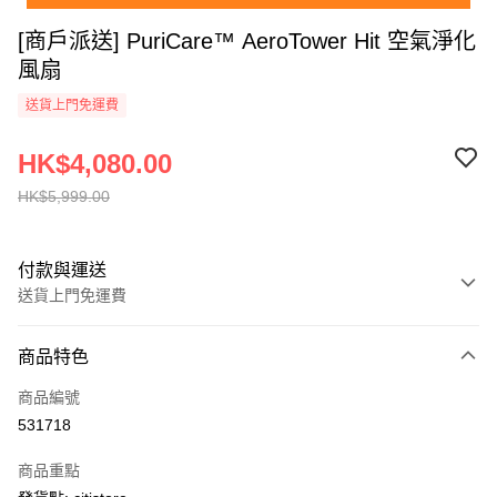
[商戶派送] PuriCare™ AeroTower Hit 空氣淨化
風扇
送貨上門免運費
HK$4,080.00
HK$5,999.00
付款與運送
送貨上門免運費
付款方式
商品特色
信用卡
商品編號
AlipayHK
531718
PayMe
商品重點
WeChat Pay