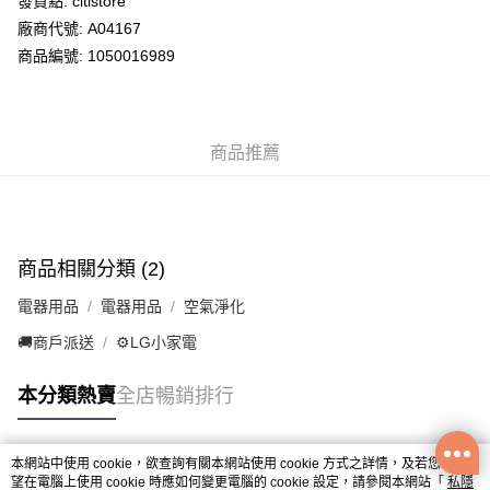
發貨點: citistore
廠商代號: A04167
送貨方式
商品編號: 1050016989
供應商送貨上門 (此產品會以獨立訂單處理)
免運費
商品推薦
商品相關分類 (2)
電器用品
電器用品
空氣淨化
🚚商戶派送
⚙️LG小家電
本分類熱賣
全店暢銷排行
本網站中使用 cookie，欲查詢有關本網站使用 cookie 方式之詳情，及若您不希
熱門標籤
望在電腦上使用 cookie 時應如何變更電腦的 cookie 設定，請參閱本網站「
私隱