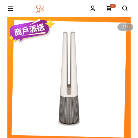
0
1
/
1