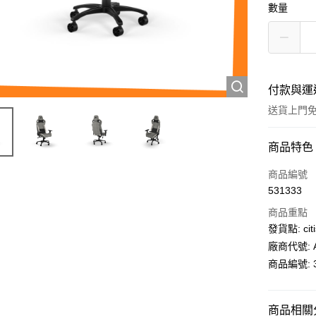
數量
付款與運
送貨上門
付款方式
商品特色
信用卡
商品編號
531333
AlipayHK
商品重點
PayMe
發貨點: citi
廠商代號: A
WeChat P
商品編號: 3
送貨方式
商品相關分