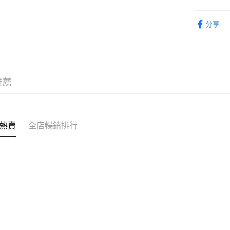
供應商送貨
生活百貨
免運費
分享
🚚商戶派
推薦
熱賣
全店暢銷排行