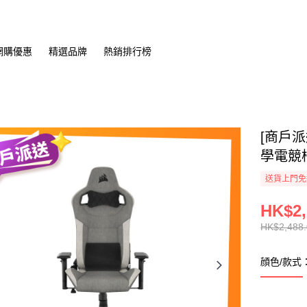
網購優惠
精選品牌
熱銷排行榜
[商戶派送
學電競
送貨上門免
HK$2,
HK$2,488
顔色/款式