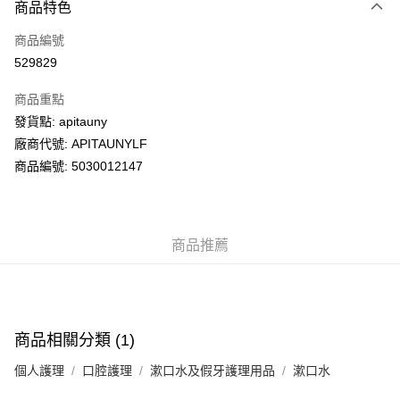
商品特色
信用卡
商品編號
AlipayHK
529829
PayMe
商品重點
WeChat Pay
發貨點: apitauny
廠商代號: APITAUNYLF
送貨方式
商品編號: 5030012147
送貨上門 (不支援順豐自取點及智能櫃)
每筆HK$100.00，滿HK$500.00或以上免運費
商品推薦
APITA 門市自取
每筆HK$50.00，滿HK$200.00或以上免運費
Citistore 門市自取
每筆HK$50.00，滿HK$200.00或以上免運費
商品相關分類 (1)
UNY 門市自取
個人護理
口腔護理
漱口水及假牙護理用品
漱口水
每筆HK$50.00，滿HK$200.00或以上免運費