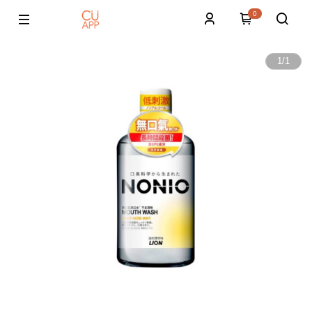
0
1
/
1