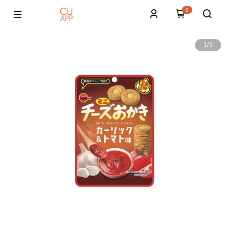
0
1
/
1