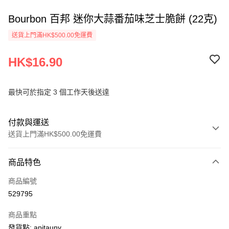
Bourbon 百邦 迷你大蒜番茄味芝士脆餅 (22克)
送貨上門滿HK$500.00免運費
HK$16.90
最快可於指定 3 個工作天後送達
付款與運送
送貨上門滿HK$500.00免運費
付款方式
商品特色
信用卡
商品編號
AlipayHK
529795
PayMe
商品重點
WeChat Pay
發貨點: apitauny