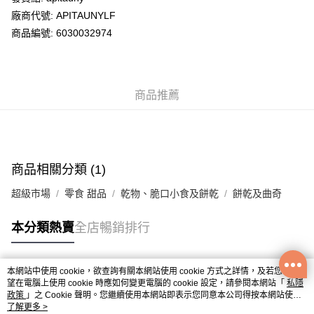
廠商代號: APITAUNYLF
送貨方式
商品編號: 6030032974
送貨上門 (不支援順豐自取點及智能櫃)
每筆HK$100.00，滿HK$500.00或以上免運費
商品推薦
APITA 門市自取
每筆HK$50.00，滿HK$200.00或以上免運費
Citistore 門市自取
每筆HK$50.00，滿HK$200.00或以上免運費
商品相關分類 (1)
UNY 門市自取
超級市場
零食 甜品
乾物、脆口小食及餅乾
餅乾及曲奇
每筆HK$50.00，滿HK$200.00或以上免運費
本分類熱賣
全店暢銷排行
本網站中使用 cookie，欲查詢有關本網站使用 cookie 方式之詳情，及若您不希
熱門標籤
望在電腦上使用 cookie 時應如何變更電腦的 cookie 設定，請參閱本網站「
私隱
政策
」之 Cookie 聲明。您繼續使用本網站即表示您同意本公司得按本網站使用
條款之 Cookie 聲明使用 cookie。
了解更多 >
熱銷排行
最新商品
人氣推薦