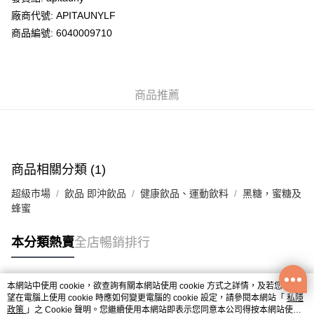
廠商代號: APITAUNYLF
送貨方式
商品編號: 6040009710
送貨上門 (不支援順豐自取點及智能櫃)
每筆HK$100.00，滿HK$500.00或以上免運費
商品推薦
APITA 門市自取
每筆HK$50.00，滿HK$200.00或以上免運費
Citistore 門市自取
每筆HK$50.00，滿HK$200.00或以上免運費
商品相關分類 (1)
UNY 門市自取
超級市場
飲品 即沖飲品
健康飲品、運動飲料
黑糖，蜜糖及
每筆HK$50.00，滿HK$200.00或以上免運費
蜂蜜
本分類熱賣
全店暢銷排行
本網站中使用 cookie，欲查詢有關本網站使用 cookie 方式之詳情，及若您不希
熱門標籤
望在電腦上使用 cookie 時應如何變更電腦的 cookie 設定，請參閱本網站「
私隱
政策
」之 Cookie 聲明。您繼續使用本網站即表示您同意本公司得按本網站使用