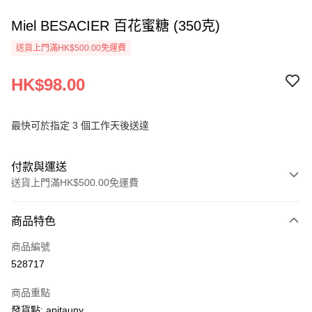
Miel BESACIER 百花蜜糖 (350克)
送貨上門滿HK$500.00免運費
HK$98.00
最快可於指定 3 個工作天後送達
付款與運送
送貨上門滿HK$500.00免運費
付款方式
商品特色
信用卡
商品編號
AlipayHK
528717
PayMe
商品重點
WeChat Pay
發貨點: apitauny