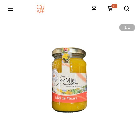
0
1
/
1