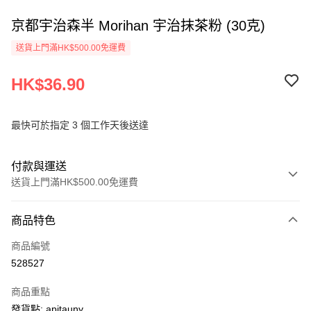
京都宇治森半 Morihan 宇治抹茶粉 (30克)
送貨上門滿HK$500.00免運費
HK$36.90
最快可於指定 3 個工作天後送達
付款與運送
送貨上門滿HK$500.00免運費
付款方式
商品特色
信用卡
商品編號
AlipayHK
528527
PayMe
商品重點
WeChat Pay
發貨點: apitauny