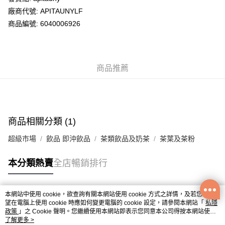
廠商代號: APITAUNYLF
送貨方式
商品編號: 6040006926
送貨上門 (不支援順豐自取點及智能櫃)
每筆HK$100.00，滿HK$500.00或以上免運費
商品推薦
APITA 門市自取
每筆HK$50.00，滿HK$200.00或以上免運費
Citistore 門市自取
每筆HK$50.00，滿HK$200.00或以上免運費
商品相關分類 (1)
UNY 門市自取
超級市場
飲品 即沖飲品
茶類飲品及奶茶
茶葉及茶粉
每筆HK$50.00，滿HK$200.00或以上免運費
本分類熱賣
全店暢銷排行
本網站中使用 cookie，欲查詢有關本網站使用 cookie 方式之詳情，及若您不希
熱門標籤
望在電腦上使用 cookie 時應如何變更電腦的 cookie 設定，請參閱本網站「
私隱
政策
」之 Cookie 聲明。您繼續使用本網站即表示您同意本公司得按本網站使用
條款之 Cookie 聲明使用 cookie。
了解更多 >
熱銷排行
最新商品
人氣推薦