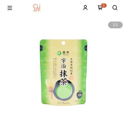
0
1
/
1