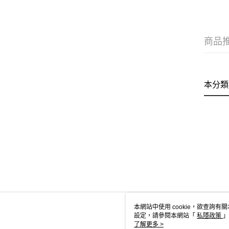
商品
本分類
本網站中使用 cookie，欲查詢有關
設定，請參閱本網站「
私隱政策
」
用 cookie。
了解更多 >