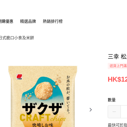
網購優惠
精選品牌
熱銷排行榜
日式脆口小食及米餅
三幸 松
送貨上門滿H
HK$12
數量
最快可於指