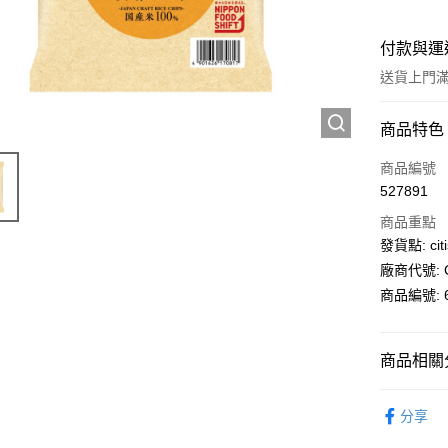
付款與運
送貨上門滿H
付款方式
商品特色
信用卡
商品編號
527891
AlipayHK
商品重點
PayMe
發貨點: citi
廠商代號: C
WeChat P
商品編號: 6
送貨方式
商品相關分
送貨上門 
超級市場
每筆HK$1
分享
及米餅
APITA 