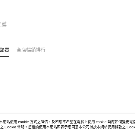
每筆HK$5
Citistor
推薦
每筆HK$5
UNY 門市
每筆HK$5
熱賣
全店暢銷排行
本網站使用 cookie 方式之詳情，及若您不希望在電腦上使用 cookie 時應如何變更電腦的
之 Cookie 聲明。您繼續使用本網站即表示您同意本公司得按本網站使用條款之 Cooki
關於我們
客戶服務