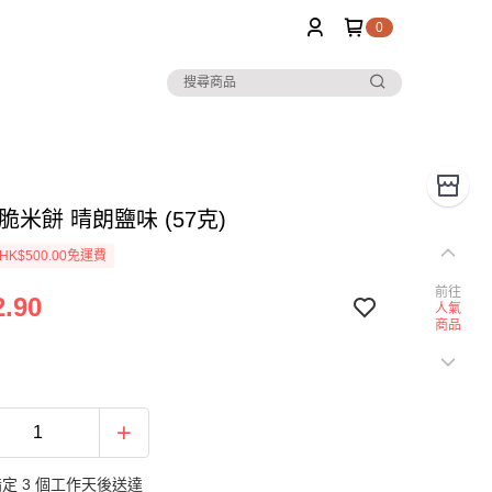
0
脆米餅 晴朗鹽味 (57克)
K$500.00免運費
前往
.90
人氣
商品
定 3 個工作天後送達