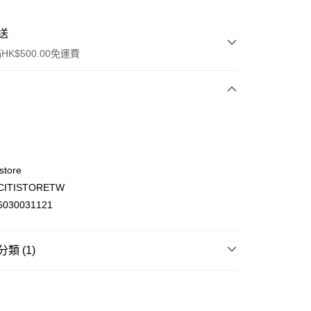
送
K$500.00免運費
store
ITISTORETW
ay
030031121
類 (1)
(不支援順豐自取點及智能櫃)
零食 甜品
乾物、脆口小食及餅乾
日式脆口小食
00.00，滿HK$500.00或以上免運費
門市自取