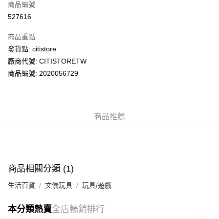
商品編號
AlipayHK
527616
PayMe
商品重點
WeChat Pay
發貨點: citistore
廠商代號: CITISTORETW
送貨方式
商品編號: 2020056729
送貨上門 (不支援順豐自取點及智能櫃)
每筆HK$100.00，滿HK$500.00或以上免運費
商品推薦
APITA 門市自取
每筆HK$50.00，滿HK$200.00或以上免運費
Citistore 門市自取
每筆HK$50.00，滿HK$200.00或以上免運費
商品相關分類 (1)
UNY 門市自取
生活百貨
文儀玩具
玩具/遊戲
每筆HK$50.00，滿HK$200.00或以上免運費
本分類熱賣
全店暢銷排行