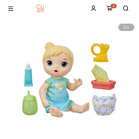
0
1
/
1