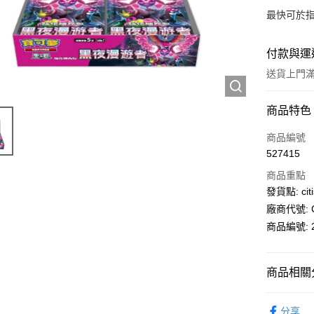
最快可於指
付款與運
送貨上門滿H
付款方式
商品特色
信用卡
商品編號
527415
AlipayHK
商品重點
PayMe
發貨點: citi
廠商代號: C
WeChat P
商品編號: 2
送貨方式
商品相關分
送貨上門 
生活百貨
每筆HK$1
分享