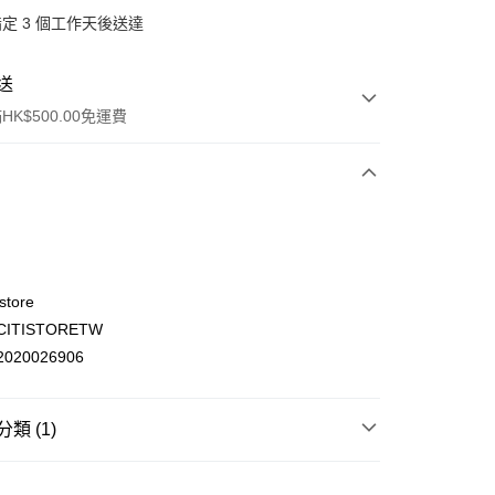
定 3 個工作天後送達
送
K$500.00免運費
store
ITISTORETW
ay
020026906
類 (1)
(不支援順豐自取點及智能櫃)
文儀玩具
玩具/遊戲
00.00，滿HK$500.00或以上免運費