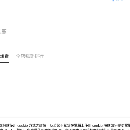
APITA 
每筆HK$5
Citistor
推薦
每筆HK$5
UNY 門市
每筆HK$5
熱賣
全店暢銷排行
本網站使用 cookie 方式之詳情，及若您不希望在電腦上使用 cookie 時應如何變更電腦的