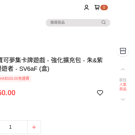
0
 寶可夢集卡牌遊戲 - 強化擴充包 - 朱&紫
遊者 - SV6aF (盒)
K$500.00免運費
前往
人氣
商品
0.00