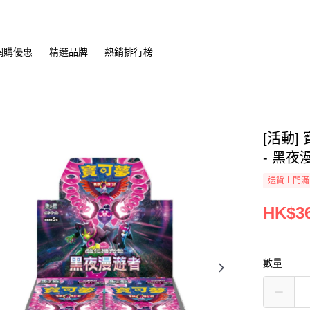
網購優惠
精選品牌
熱銷排行榜
[活動]
- 黑夜漫
送貨上門滿H
HK$36
數量