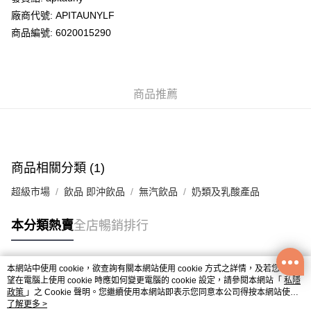
廠商代號: APITAUNYLF
送貨方式
商品編號: 6020015290
送貨上門 (不支援順豐自取點及智能櫃)
每筆HK$100.00，滿HK$500.00或以上免運費
商品推薦
APITA 門市自取
每筆HK$50.00，滿HK$200.00或以上免運費
Citistore 門市自取
每筆HK$50.00，滿HK$200.00或以上免運費
商品相關分類 (1)
UNY 門市自取
超級市場
飲品 即沖飲品
無汽飲品
奶類及乳酸產品
每筆HK$50.00，滿HK$200.00或以上免運費
本分類熱賣
全店暢銷排行
本網站中使用 cookie，欲查詢有關本網站使用 cookie 方式之詳情，及若您不希
熱門標籤
望在電腦上使用 cookie 時應如何變更電腦的 cookie 設定，請參閱本網站「
私隱
政策
」之 Cookie 聲明。您繼續使用本網站即表示您同意本公司得按本網站使用
條款之 Cookie 聲明使用 cookie。
了解更多 >
熱銷排行
最新商品
人氣推薦