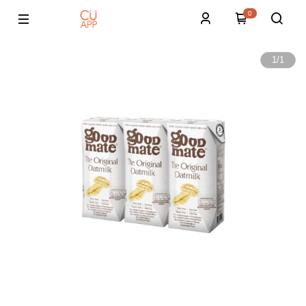
0
1
/
1