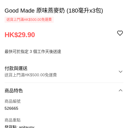
Good Made 原味燕麥奶 (180毫升x3包)
送貨上門滿HK$500.00免運費
HK$29.90
最快可於指定 3 個工作天後送達
付款與運送
送貨上門滿HK$500.00免運費
付款方式
商品特色
信用卡
商品編號
AlipayHK
526665
PayMe
商品重點
WeChat Pay
發貨點: apitauny