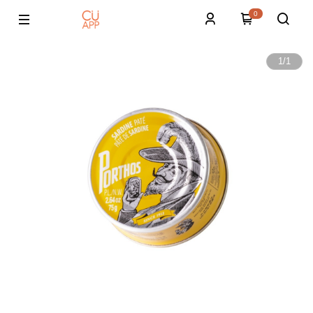
0
1
/
1