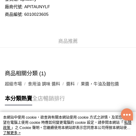
廠商代號: APITAUNYLF
送貨方式
商品編號: 6010023605
送貨上門 (不支援順豐自取點及智能櫃)
每筆HK$100.00，滿HK$500.00或以上免運費
商品推薦
APITA 門市自取
每筆HK$50.00，滿HK$200.00或以上免運費
Citistore 門市自取
每筆HK$50.00，滿HK$200.00或以上免運費
商品相關分類 (1)
UNY 門市自取
超級市場
食用油 調味 醬料
醬料
果醬，牛油及麵包醬
每筆HK$50.00，滿HK$200.00或以上免運費
本分類熱賣
全店暢銷排行
本網站中使用 cookie，欲查詢有關本網站使用 cookie 方式之詳情，及若您不希
熱門標籤
望在電腦上使用 cookie 時應如何變更電腦的 cookie 設定，請參閱本網站「
私隱
政策
」之 Cookie 聲明。您繼續使用本網站即表示您同意本公司得按本網站使用
條款之 Cookie 聲明使用 cookie。
了解更多 >
熱銷排行
最新商品
人氣推薦