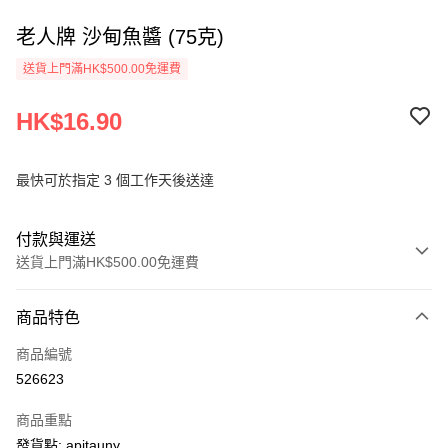
老人牌 沙甸魚醬 (75克)
送貨上門滿HK$500.00免運費
HK$16.90
最快可於指定 3 個工作天後送達
付款與運送
送貨上門滿HK$500.00免運費
付款方式
商品特色
信用卡
商品編號
AlipayHK
526623
PayMe
商品重點
WeChat Pay
發貨點: apitauny