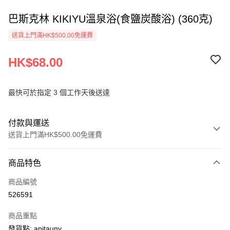
巴斯克林 KIKIYU溫泉浴(食鹽炭酸浴) (360克)
送貨上門滿HK$500.00免運費
HK$68.00
最快可於指定 3 個工作天後送達
付款與運送
送貨上門滿HK$500.00免運費
付款方式
商品特色
信用卡
商品編號
AlipayHK
526591
PayMe
商品重點
WeChat Pay
發貨點: apitauny