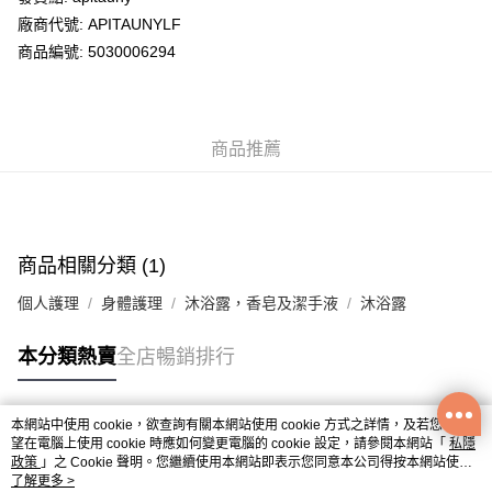
廠商代號: APITAUNYLF
送貨方式
商品編號: 5030006294
送貨上門 (不支援順豐自取點及智能櫃)
每筆HK$100.00，滿HK$500.00或以上免運費
商品推薦
APITA 門市自取
每筆HK$50.00，滿HK$200.00或以上免運費
Citistore 門市自取
每筆HK$50.00，滿HK$200.00或以上免運費
商品相關分類 (1)
UNY 門市自取
個人護理
身體護理
沐浴露，香皂及潔手液
沐浴露
每筆HK$50.00，滿HK$200.00或以上免運費
本分類熱賣
全店暢銷排行
本網站中使用 cookie，欲查詢有關本網站使用 cookie 方式之詳情，及若您不希
熱門標籤
望在電腦上使用 cookie 時應如何變更電腦的 cookie 設定，請參閱本網站「
私隱
政策
」之 Cookie 聲明。您繼續使用本網站即表示您同意本公司得按本網站使用
條款之 Cookie 聲明使用 cookie。
了解更多 >
熱銷排行
最新商品
人氣推薦