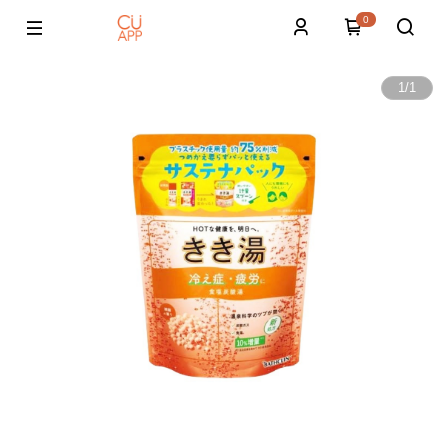
0
1
/
1