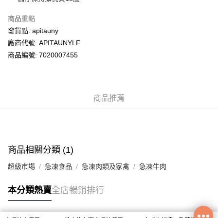
商品重點
送貨方式
發貨點: apitauny
送貨上門 (不支援順豐自取點及智能櫃)
廠商代號: APITAUNYLF
每筆HK$100.00，滿HK$500.00或以上免運費
商品編號: 7020007455
APITA 門市自取
每筆HK$50.00，滿HK$200.00或以上免運費
商品推薦
商品相關分類 (1)
超級市場
急凍食品
急凍肉類及家禽
急凍牛肉
本分類熱賣
全店暢銷排行