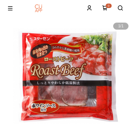
0
1
/
1