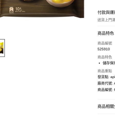
付款與運
送貨上門滿H
付款方式
商品特色
信用卡
商品編號
525910
AlipayHK
商品特色
PayMe
儲存保
WeChat P
商品重點
發貨點: api
廠商代號: A
送貨方式
商品編號: 6
送貨上門 
每筆HK$1
商品相關分
APITA 