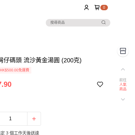
0
 灣仔碼頭 流沙黃金湯圓 (200克)
K$500.00免運費
前往
.90
人氣
商品
定 3 個工作天後送達