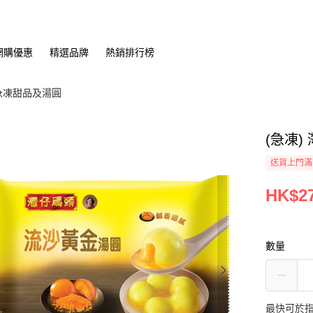
網購優惠
精選品牌
熱銷排行榜
急凍甜品及湯圓
(急凍)
送貨上門滿H
HK$27
數量
最快可於指