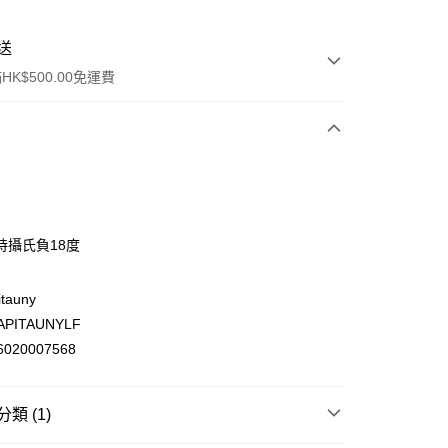
送
K$500.00免運費
持攝氏負18度
ay
tauny
PITAUNYLF
020007568
(不支援順豐自取點及智能櫃)
00.00，滿HK$500.00或以上免運費
類 (1)
門市自取