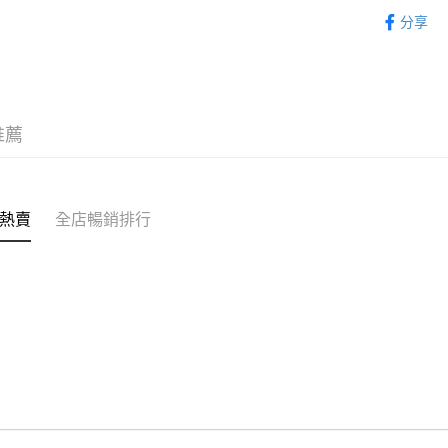
超級市場
每筆HK$5
分享
推薦
熱賣
全店暢銷排行