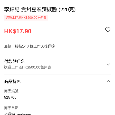
李錦記 貴州豆豉辣椒醬 (220克)
送貨上門滿HK$500.00免運費
HK$17.90
最快可於指定 3 個工作天後送達
付款與運送
送貨上門滿HK$500.00免運費
付款方式
商品特色
信用卡
商品編號
AlipayHK
525705
PayMe
商品重點
WeChat Pay
發貨點: apitauny