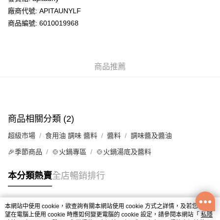
廠商代號: APITAUNYLF
送貨方式
商品編號: 6010019968
送貨上門 (不支援順豐自取點及智能櫃)
每筆HK$100.00，滿HK$500.00或以上免運費
商品推薦
APITA 門市自取
每筆HK$50.00，滿HK$200.00或以上免運費
Citistore 門市自取
每筆HK$50.00，滿HK$200.00或以上免運費
商品相關分類 (2)
UNY 門市自取
超級市場
食用油 調味 醬料
醬料
調味醬及醬油
每筆HK$50.00，滿HK$200.00或以上免運費
🎉季節商品
🍲火鍋專區
🍲火鍋湯底及醬料
本分類熱賣
全店暢銷排行
本網站中使用 cookie，欲查詢有關本網站使用 cookie 方式之詳情，及若您不希
熱門標籤
望在電腦上使用 cookie 時應如何變更電腦的 cookie 設定，請參閱本網站「
私隱