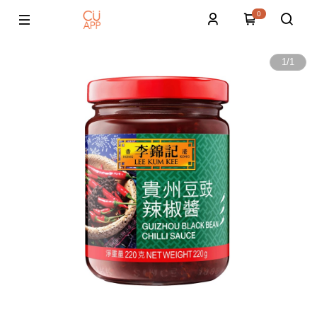
0
1
/
1