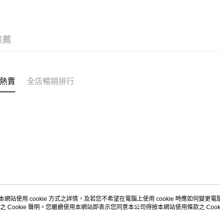
每筆HK$5
Citistor
推薦
每筆HK$5
UNY 門市
每筆HK$5
熱賣
全店暢銷排行
本網站使用 cookie 方式之詳情，及若您不希望在電腦上使用 cookie 時應如何變更電腦的
之 Cookie 聲明。您繼續使用本網站即表示您同意本公司得按本網站使用條款之 Cooki
關於我們
客戶服務