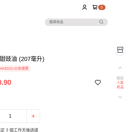
0
甜豉油 (207毫升)
K$500.00免運費
前往
.90
人氣
商品
定 3 個工作天後送達