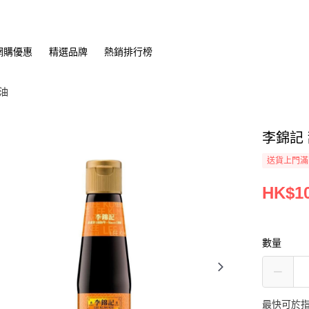
網購優惠
精選品牌
熱銷排行榜
油
李錦記 
送貨上門滿H
HK$10
數量
最快可於指