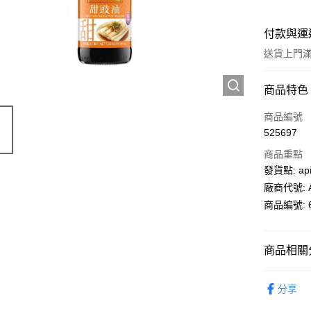
付款與運
送貨上門滿H
付款方式
商品特色
信用卡
商品編號
525697
AlipayHK
商品重點
PayMe
發貨點: api
廠商代號: A
WeChat P
商品編號: 6
送貨方式
商品相關分
送貨上門 
超級市場
每筆HK$1
分享
APITA 