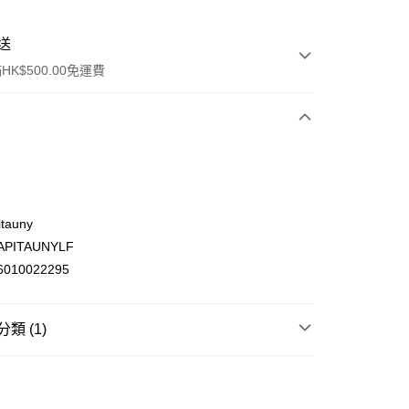
送
K$500.00免運費
tauny
PITAUNYLF
ay
010022295
類 (1)
(不支援順豐自取點及智能櫃)
食用油 調味 醬料
醬料
調味醬及醬油
00.00，滿HK$500.00或以上免運費
門市自取