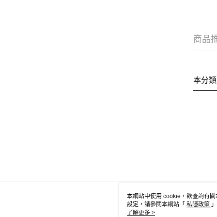
商品
本分類
本網站中使用 cookie，欲查詢有關
設定，請參閱本網站「
私隱政策
」
用 cookie。
了解更多 >