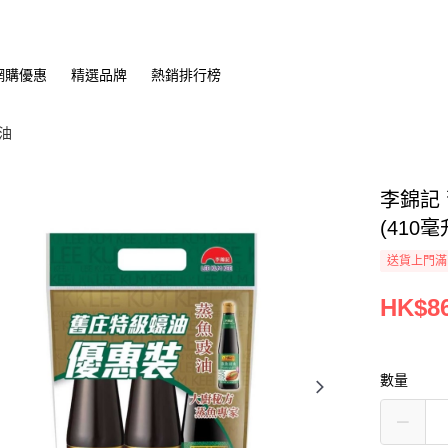
網購優惠
精選品牌
熱銷排行榜
油
李錦記 
(410毫
送貨上門滿H
HK$86
數量