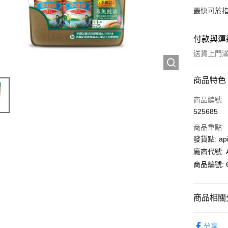
最快可於指
付款與運
送貨上門滿H
付款方式
商品特色
信用卡
商品編號
525685
AlipayHK
商品重點
PayMe
發貨點: api
廠商代號: A
WeChat P
商品編號: 6
送貨方式
商品相關分
送貨上門 
超級市場
每筆HK$1
分享