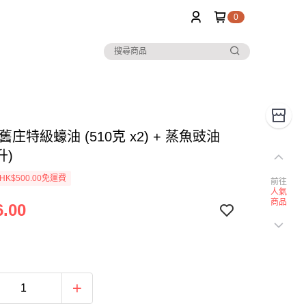
0
舊庄特級蠔油 (510克 x2) + 蒸魚豉油
升)
K$500.00免運費
前往
人氣
商品
.00