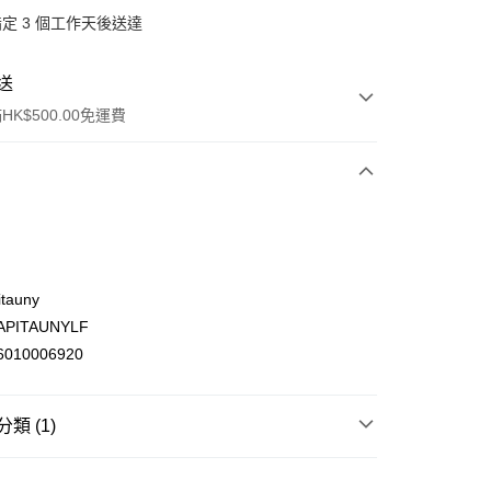
定 3 個工作天後送達
送
K$500.00免運費
tauny
PITAUNYLF
ay
010006920
類 (1)
(不支援順豐自取點及智能櫃)
食用油 調味 醬料
醬料
調味醬及醬油
00.00，滿HK$500.00或以上免運費