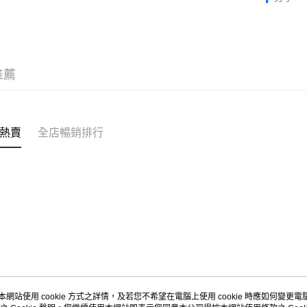
APITA 
每筆HK$5
Citistor
推薦
每筆HK$5
UNY 門市
每筆HK$5
熱賣
全店暢銷排行
本網站使用 cookie 方式之詳情，及若您不希望在電腦上使用 cookie 時應如何變更電腦的