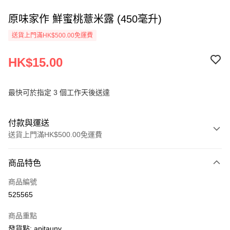
原味家作 鮮蜜桃薏米露 (450毫升)
送貨上門滿HK$500.00免運費
HK$15.00
最快可於指定 3 個工作天後送達
付款與運送
送貨上門滿HK$500.00免運費
付款方式
商品特色
信用卡
商品編號
AlipayHK
525565
PayMe
商品重點
WeChat Pay
發貨點: apitauny