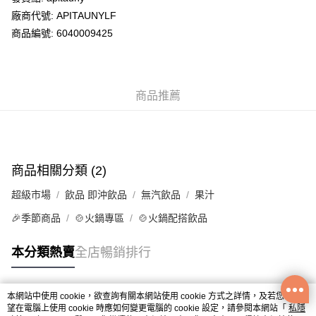
廠商代號: APITAUNYLF
送貨方式
商品編號: 6040009425
送貨上門 (不支援順豐自取點及智能櫃)
每筆HK$100.00，滿HK$500.00或以上免運費
商品推薦
APITA 門市自取
每筆HK$50.00，滿HK$200.00或以上免運費
Citistore 門市自取
每筆HK$50.00，滿HK$200.00或以上免運費
商品相關分類 (2)
UNY 門市自取
超級市場
飲品 即沖飲品
無汽飲品
果汁
每筆HK$50.00，滿HK$200.00或以上免運費
🎉季節商品
🍲火鍋專區
🍲火鍋配搭飲品
本分類熱賣
全店暢銷排行
本網站中使用 cookie，欲查詢有關本網站使用 cookie 方式之詳情，及若您不希
熱門標籤
望在電腦上使用 cookie 時應如何變更電腦的 cookie 設定，請參閱本網站「
私隱