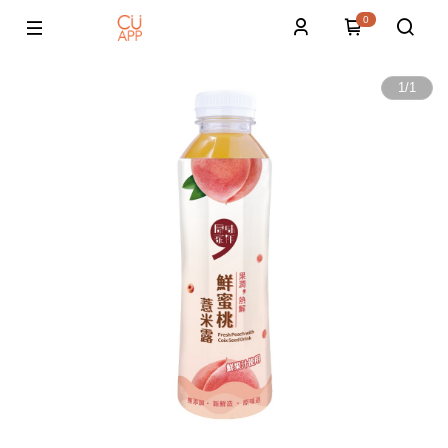
0
1
/
1