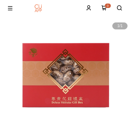
0
1
/
1