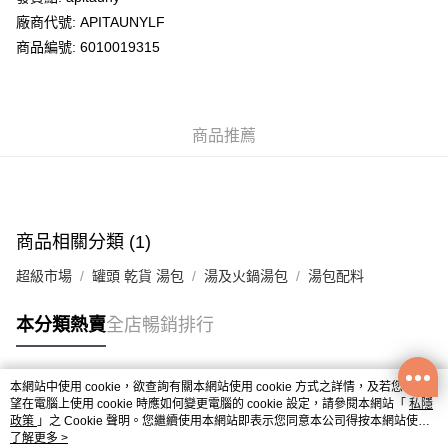
廠商代號: APITAUNYLF
送貨方式
商品編號: 6010019315
送貨上門 (不支援順豐自取點及智能櫃)
每筆HK$100.00，滿HK$500.00或以上免運費
商品推薦
APITA 門市自取
每筆HK$50.00，滿HK$200.00或以上免運費
Citistore 門市自取
每筆HK$50.00，滿HK$200.00或以上免運費
商品相關分類 (1)
UNY 門市自取
超級市場
罐頭 乾貨 湯包
湯及火鍋湯包
湯包配料
每筆HK$50.00，滿HK$200.00或以上免運費
本分類熱賣
全店暢銷排行
本網站中使用 cookie，欲查詢有關本網站使用 cookie 方式之詳情，及若您不希
熱門標籤
望在電腦上使用 cookie 時應如何變更電腦的 cookie 設定，請參閱本網站「
私隱
政策
」之 Cookie 聲明。您繼續使用本網站即表示您同意本公司得按本網站使用
條款之 Cookie 聲明使用 cookie。
了解更多 >
熱銷排行
最新商品
人氣推薦