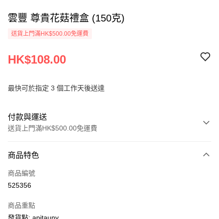
雲豐 尊貴花菇禮盒 (150克)
送貨上門滿HK$500.00免運費
HK$108.00
最快可於指定 3 個工作天後送達
付款與運送
送貨上門滿HK$500.00免運費
付款方式
商品特色
信用卡
商品編號
AlipayHK
525356
PayMe
商品重點
WeChat Pay
發貨點: apitauny