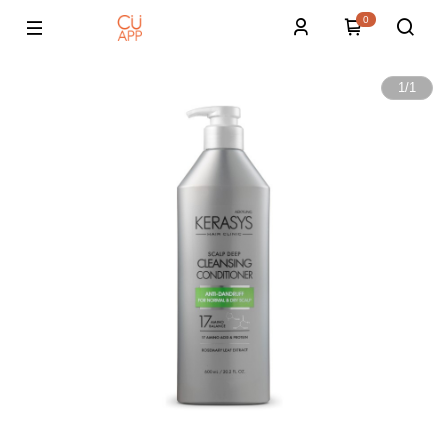
0
1
/
1