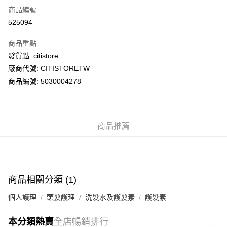
商品編號
AlipayHK
525094
PayMe
商品重點
WeChat Pay
發貨點: citistore
廠商代號: CITISTORETW
送貨方式
商品編號: 5030004278
送貨上門 (不支援順豐自取點及智能櫃)
每筆HK$100.00，滿HK$500.00或以上免運費
商品推薦
APITA 門市自取
每筆HK$50.00，滿HK$200.00或以上免運費
Citistore 門市自取
每筆HK$50.00，滿HK$200.00或以上免運費
商品相關分類 (1)
UNY 門市自取
個人護理
頭髮護理
洗髮水及護髮素
護髮素
每筆HK$50.00，滿HK$200.00或以上免運費
本分類熱賣
全店暢銷排行