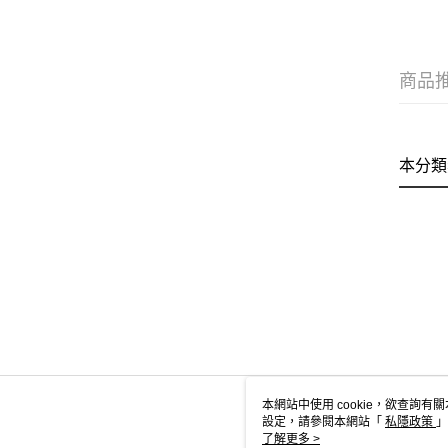
商品
本分類
本網站中使用 cookie，欲查詢有關
設定，請參閱本網站「
私隱政策
」
用 cookie。
了解更多 >