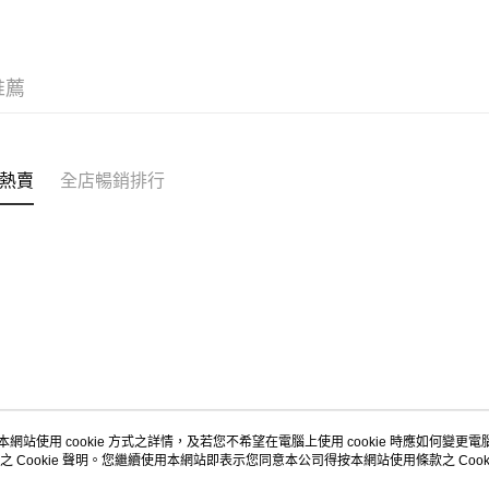
每筆HK$5
Citistor
推薦
每筆HK$5
UNY 門市
每筆HK$5
熱賣
全店暢銷排行
本網站使用 cookie 方式之詳情，及若您不希望在電腦上使用 cookie 時應如何變更電腦的
之 Cookie 聲明。您繼續使用本網站即表示您同意本公司得按本網站使用條款之 Cooki
關於我們
客戶服務