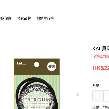
網購優惠
精選品牌
熱銷排行榜
KAI 
送貨上門滿H
HK$22
數量
最快可於指