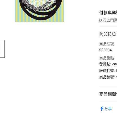
付款與運
送貨上門滿H
付款方式
商品特色
信用卡
商品編號
525034
AlipayHK
商品重點
PayMe
發貨點: citi
廠商代號: C
WeChat P
商品編號: 5
送貨方式
商品相關分
送貨上門 
生活百貨
每筆HK$1
分享
APITA 