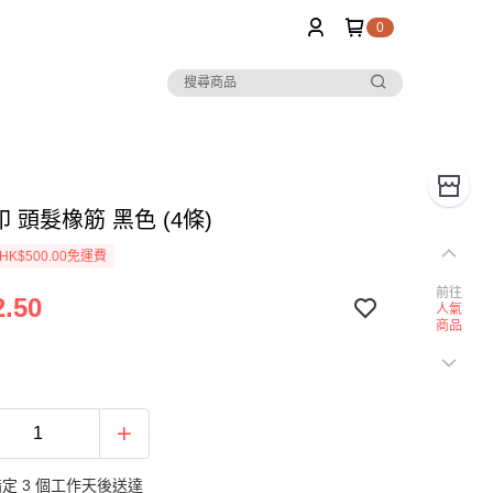
0
貝印 頭髮橡筋 黑色 (4條)
K$500.00免運費
前往
.50
人氣
商品
定 3 個工作天後送達