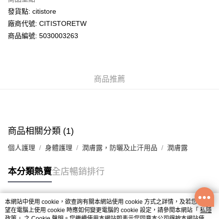
WeChat Pay
發貨點: citistore
廠商代號: CITISTORETW
送貨方式
商品編號: 5030003263
送貨上門 (不支援順豐自取點及智能櫃)
每筆HK$100.00，滿HK$500.00或以上免運費
商品推薦
APITA 門市自取
每筆HK$50.00，滿HK$200.00或以上免運費
Citistore 門市自取
每筆HK$50.00，滿HK$200.00或以上免運費
商品相關分類 (1)
UNY 門市自取
個人護理
身體護理
潤膚露，防曬及止汗用品
潤膚露
每筆HK$50.00，滿HK$200.00或以上免運費
本分類熱賣
全店暢銷排行
本網站中使用 cookie，欲查詢有關本網站使用 cookie 方式之詳情，及若您不希
熱門標籤
望在電腦上使用 cookie 時應如何變更電腦的 cookie 設定，請參閱本網站「
私隱
政策
」之 Cookie 聲明。您繼續使用本網站即表示您同意本公司得按本網站使用