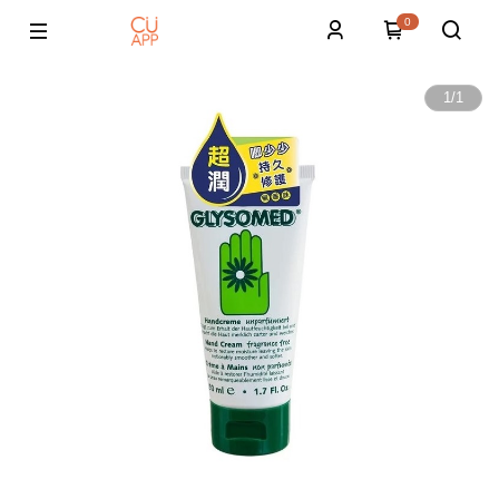
0
1
/
1