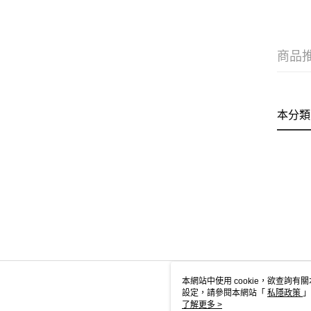
商品
本分類
本網站中使用 cookie，欲查詢有關
設定，請參閱本網站「
私隱政策
」
用 cookie。
了解更多 >