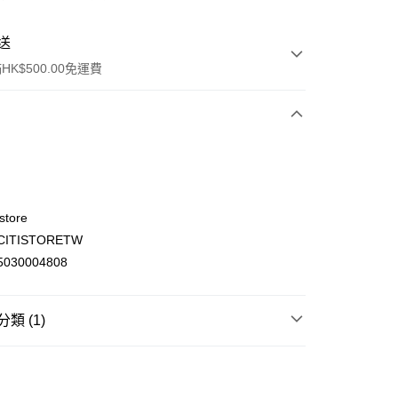
送
K$500.00免運費
store
ITISTORETW
ay
030004808
類 (1)
(不支援順豐自取點及智能櫃)
時尚生活
健康美容
00.00，滿HK$500.00或以上免運費
門市自取