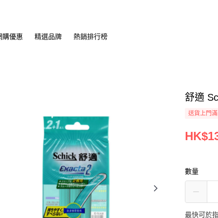
網購優惠
精選品牌
熱銷排行榜
舒適 Sc
送貨上門滿H
HK$13
數量
最快可於指