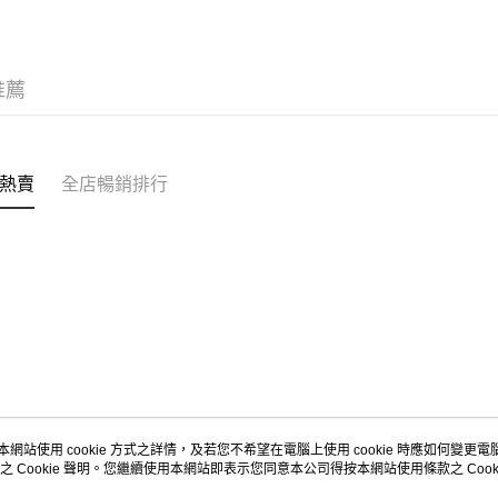
每筆HK$5
Citistor
推薦
每筆HK$5
UNY 門市
每筆HK$5
熱賣
全店暢銷排行
本網站使用 cookie 方式之詳情，及若您不希望在電腦上使用 cookie 時應如何變更電腦的
之 Cookie 聲明。您繼續使用本網站即表示您同意本公司得按本網站使用條款之 Cooki
關於我們
客戶服務