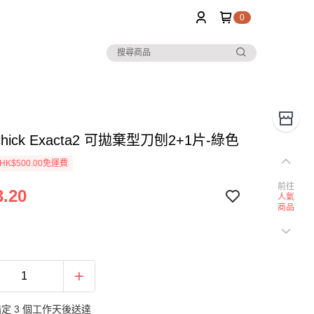
0
hick Exacta2 可拋棄型刀刨2+1片-綠色
K$500.00免運費
前往
.20
人氣
商品
定 3 個工作天後送達