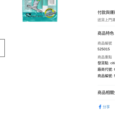
付款與運
送貨上門滿H
付款方式
商品特色
信用卡
商品編號
525015
AlipayHK
商品重點
PayMe
發貨點: citi
廠商代號: C
WeChat P
商品編號: 5
送貨方式
商品相關分
送貨上門 
生活百貨
每筆HK$1
分享
APITA 