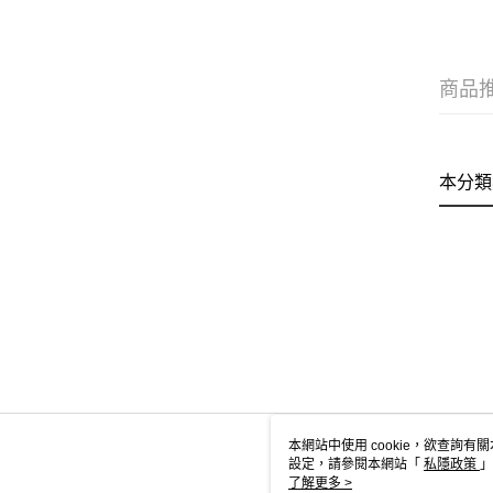
商品
本分類
本網站中使用 cookie，欲查詢有關
設定，請參閱本網站「
私隱政策
」
用 cookie。
了解更多 >