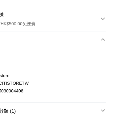
送
K$500.00免運費
store
ITISTORETW
ay
030004408
類 (1)
(不支援順豐自取點及智能櫃)
身體護理
潤膚露，防曬及止汗用品
潤膚露
00.00，滿HK$500.00或以上免運費
門市自取