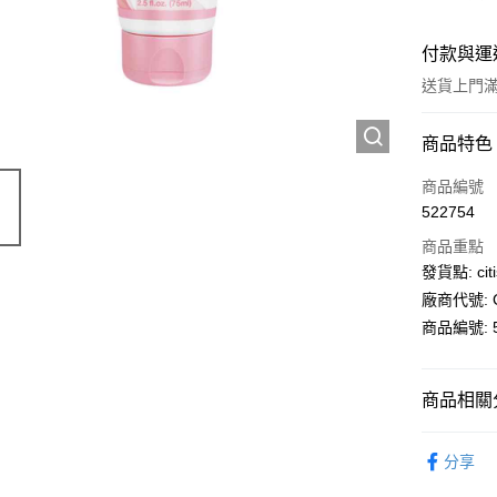
付款與運
送貨上門滿H
付款方式
商品特色
信用卡
商品編號
522754
AlipayHK
商品重點
PayMe
發貨點: citi
廠商代號: C
WeChat P
商品編號: 5
送貨方式
商品相關分
送貨上門 
個人護理
每筆HK$1
分享
APITA 