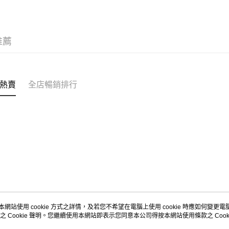
每筆HK$5
Citistor
推薦
每筆HK$5
UNY 門市
每筆HK$5
熱賣
全店暢銷排行
本網站使用 cookie 方式之詳情，及若您不希望在電腦上使用 cookie 時應如何變更電腦的
之 Cookie 聲明。您繼續使用本網站即表示您同意本公司得按本網站使用條款之 Cooki
關於我們
客戶服務