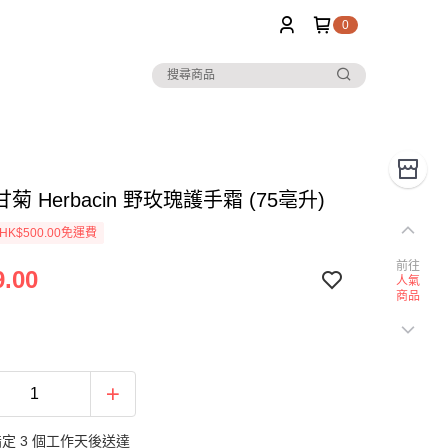
0
菊 Herbacin 野玫瑰護手霜 (75亳升)
K$500.00免運費
前往
.00
人氣
商品
定 3 個工作天後送達