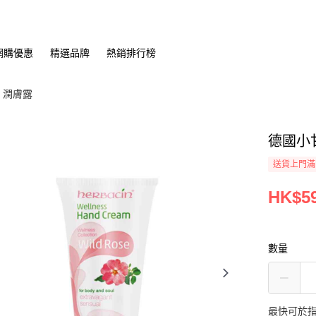
網購優惠
精選品牌
熱銷排行榜
潤膚露
德國小甘
送貨上門滿H
HK$59
數量
最快可於指