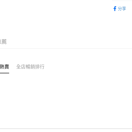
個人護理
每筆HK$1
分享
液
APITA 
每筆HK$5
Citistor
推薦
每筆HK$5
UNY 門市
每筆HK$5
熱賣
全店暢銷排行