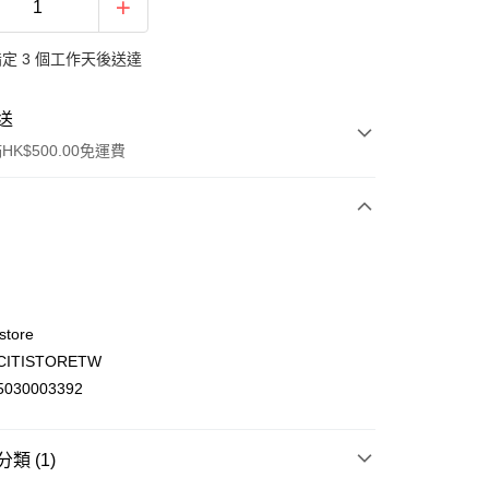
定 3 個工作天後送達
送
K$500.00免運費
store
ITISTORETW
ay
030003392
類 (1)
(不支援順豐自取點及智能櫃)