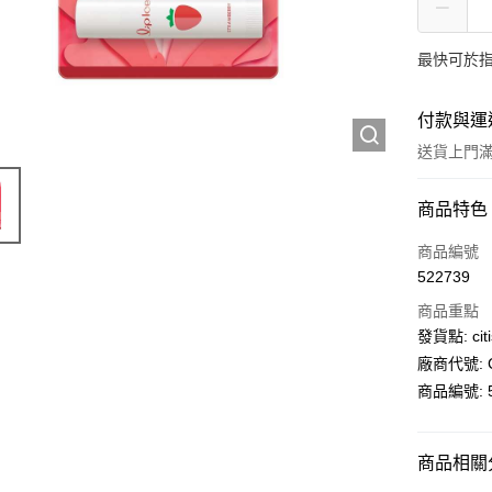
最快可於指
付款與運
送貨上門滿H
付款方式
商品特色
信用卡
商品編號
522739
AlipayHK
商品重點
PayMe
發貨點: citi
廠商代號: C
WeChat P
商品編號: 5
送貨方式
商品相關分
送貨上門 