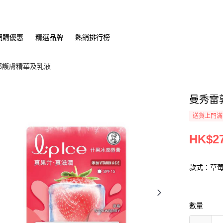
網購優惠
精選品牌
熱銷排行榜
部護膚精華及乳液
曼秀雷敦
送貨上門滿H
HK$27
款式：草
數量