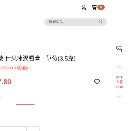
0
 什果冰潤唇膏 - 草莓(3.5克)
K$500.00免運費
前往
.80
人氣
商品
莓