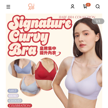
0
1
/
1