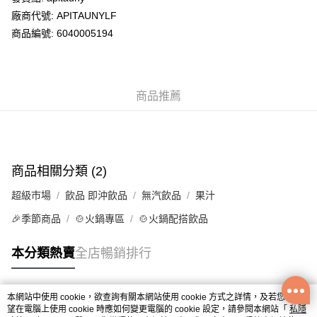
廠商代號: APITAUNYLF
送貨方式
商品編號: 6040005194
送貨上門 (不支援順豐自取點及智能櫃)
每筆HK$100.00，滿HK$500.00或以上免運費
商品推薦
APITA 門市自取
每筆HK$50.00，滿HK$200.00或以上免運費
Citistore 門市自取
每筆HK$50.00，滿HK$200.00或以上免運費
商品相關分類 (2)
UNY 門市自取
超級市場
飲品 即沖飲品
無汽飲品
果汁
每筆HK$50.00，滿HK$200.00或以上免運費
🎉季節商品
🍲火鍋專區
🍲火鍋配搭飲品
本分類熱賣
全店暢銷排行
本網站中使用 cookie，欲查詢有關本網站使用 cookie 方式之詳情，及若您不希
熱門標籤
望在電腦上使用 cookie 時應如何變更電腦的 cookie 設定，請參閱本網站「
私隱