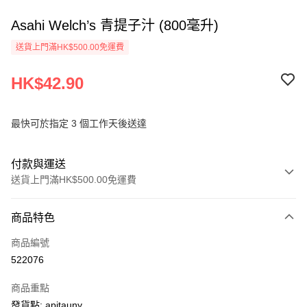
Asahi Welch’s 青提子汁 (800毫升)
送貨上門滿HK$500.00免運費
HK$42.90
最快可於指定 3 個工作天後送達
付款與運送
送貨上門滿HK$500.00免運費
付款方式
商品特色
信用卡
商品編號
AlipayHK
522076
PayMe
商品重點
WeChat Pay
發貨點: apitauny