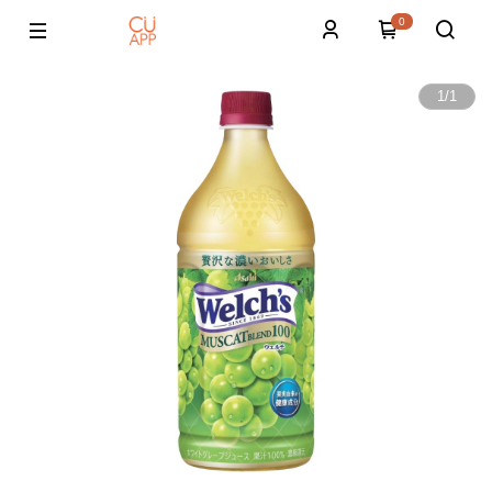
0
1
/
1