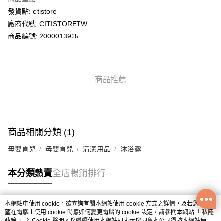
WeChat Pay
發貨點: citistore
廠商代號: CITISTORETW
送貨方式
商品編號: 2000013935
送貨上門 (不支援順豐自取點及智能櫃)
每筆HK$100.00，滿HK$500.00或以上免運費
商品推薦
APITA 門市自取
每筆HK$50.00，滿HK$200.00或以上免運費
Citistore 門市自取
每筆HK$50.00，滿HK$200.00或以上免運費
商品相關分類 (1)
UNY 門市自取
母嬰育兒
母嬰育兒
清潔用品
沐浴露
每筆HK$50.00，滿HK$200.00或以上免運費
本分類熱賣
全店暢銷排行
本網站中使用 cookie，欲查詢有關本網站使用 cookie 方式之詳情，及若您不希
熱門標籤
望在電腦上使用 cookie 時應如何變更電腦的 cookie 設定，請參閱本網站「
私隱
政策
」之 Cookie 聲明。您繼續使用本網站即表示您同意本公司得按本網站使用