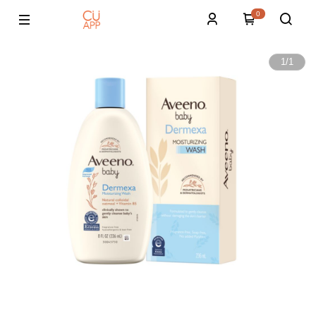
0
1
/
1