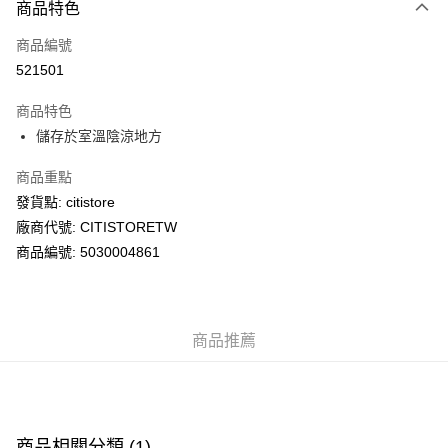
商品特色
信用卡
商品編號
AlipayHK
521501
PayMe
商品特色
WeChat Pay
儲存於室溫陰涼地方
商品重點
送貨方式
發貨點: citistore
送貨上門 (不支援順豐自取點及智能櫃)
廠商代號: CITISTORETW
每筆HK$100.00，滿HK$500.00或以上免運費
商品編號: 5030004861
APITA 門市自取
每筆HK$50.00，滿HK$200.00或以上免運費
商品推薦
Citistore 門市自取
每筆HK$50.00，滿HK$200.00或以上免運費
UNY 門市自取
每筆HK$50.00，滿HK$200.00或以上免運費
商品相關分類 (1)