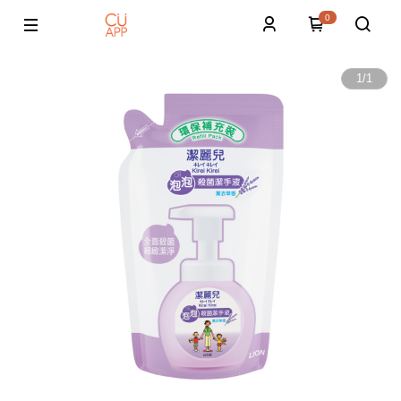
0
1
/
1