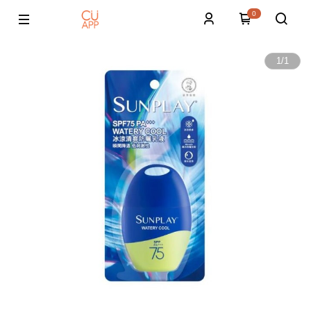
0
1
/
1