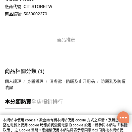
廠商代號: CITISTORETW
送貨方式
商品編號: 5030002270
送貨上門 (不支援順豐自取點及智能櫃)
每筆HK$100.00，滿HK$500.00或以上免運費
商品推薦
APITA 門市自取
每筆HK$50.00，滿HK$200.00或以上免運費
Citistore 門市自取
每筆HK$50.00，滿HK$200.00或以上免運費
商品相關分類 (1)
UNY 門市自取
個人護理
身體護理
潤膚露，防曬及止汗用品
防曬乳及防曬
每筆HK$50.00，滿HK$200.00或以上免運費
噴霧
本分類熱賣
全店暢銷排行
本網站中使用 cookie，欲查詢有關本網站使用 cookie 方式之詳情，及若您不希
熱門標籤
望在電腦上使用 cookie 時應如何變更電腦的 cookie 設定，請參閱本網站「
私隱
政策
」之 Cookie 聲明。您繼續使用本網站即表示您同意本公司得按本網站使用