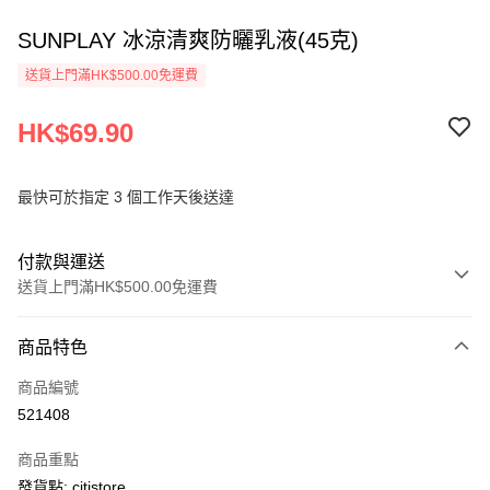
SUNPLAY 冰涼清爽防曬乳液(45克)
送貨上門滿HK$500.00免運費
HK$69.90
最快可於指定 3 個工作天後送達
付款與運送
送貨上門滿HK$500.00免運費
付款方式
商品特色
信用卡
商品編號
AlipayHK
521408
PayMe
商品重點
WeChat Pay
發貨點: citistore