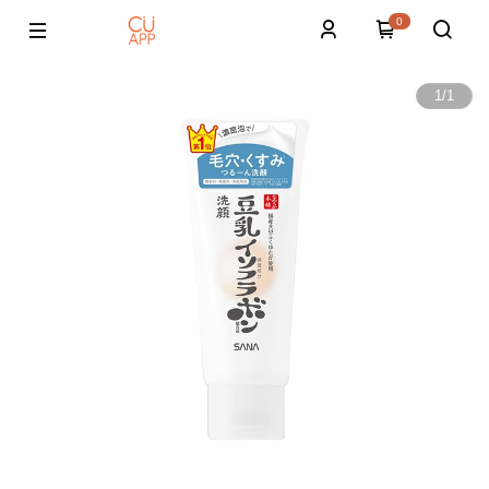
0
1
/
1