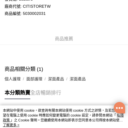
廠商代號: CITISTORETW
送貨方式
商品編號: 5030002031
送貨上門 (不支援順豐自取點及智能櫃)
每筆HK$100.00，滿HK$500.00或以上免運費
商品推薦
APITA 門市自取
每筆HK$50.00，滿HK$200.00或以上免運費
Citistore 門市自取
每筆HK$50.00，滿HK$200.00或以上免運費
商品相關分類 (1)
UNY 門市自取
個人護理
面部護理
潔面產品
潔面產品
每筆HK$50.00，滿HK$200.00或以上免運費
本分類熱賣
全店暢銷排行
本網站中使用 cookie，欲查詢有關本網站使用 cookie 方式之詳情，及若您不希
熱門標籤
望在電腦上使用 cookie 時應如何變更電腦的 cookie 設定，請參閱本網站「
私隱
政策
」之 Cookie 聲明。您繼續使用本網站即表示您同意本公司得按本網站使用
條款之 Cookie 聲明使用 cookie。
了解更多 >
熱銷排行
最新商品
人氣推薦