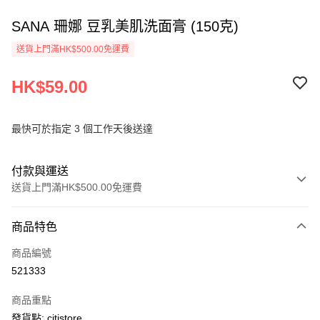
SANA 珊娜 豆乳美肌洗面膏 (150克)
送貨上門滿HK$500.00免運費
HK$59.00
最快可於指定 3 個工作天後送達
付款與運送
送貨上門滿HK$500.00免運費
付款方式
商品特色
信用卡
商品編號
AlipayHK
521333
PayMe
商品重點
WeChat Pay
發貨點: citistore