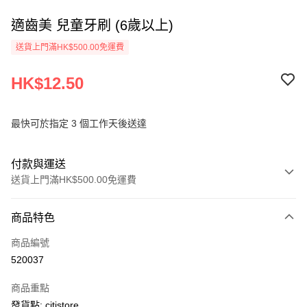
適齒美 兒童牙刷 (6歲以上)
送貨上門滿HK$500.00免運費
HK$12.50
最快可於指定 3 個工作天後送達
付款與運送
送貨上門滿HK$500.00免運費
付款方式
商品特色
信用卡
商品編號
AlipayHK
520037
PayMe
商品重點
WeChat Pay
發貨點: citistore