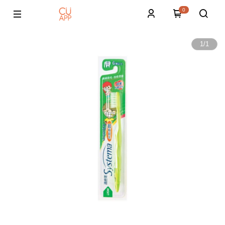
0
1
/
1