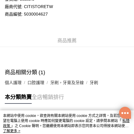
廠商代號: CITISTORETW
送貨方式
商品編號: 5030004627
送貨上門 (不支援順豐自取點及智能櫃)
每筆HK$100.00，滿HK$500.00或以上免運費
商品推薦
APITA 門市自取
每筆HK$50.00，滿HK$200.00或以上免運費
Citistore 門市自取
每筆HK$50.00，滿HK$200.00或以上免運費
商品相關分類 (1)
UNY 門市自取
個人護理
口腔護理
牙刷，牙膏及牙線
牙刷
每筆HK$50.00，滿HK$200.00或以上免運費
本分類熱賣
全店暢銷排行
本網站中使用 cookie，欲查詢有關本網站使用 cookie 方式之詳情，及若您不希
熱門標籤
望在電腦上使用 cookie 時應如何變更電腦的 cookie 設定，請參閱本網站「
私隱
政策
」之 Cookie 聲明。您繼續使用本網站即表示您同意本公司得按本網站使用
條款之 Cookie 聲明使用 cookie。
了解更多 >
熱銷排行
最新商品
人氣推薦