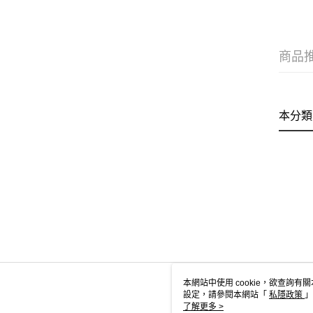
商品
本分類
本網站中使用 cookie，欲查詢有關
設定，請參閱本網站「
私隱政策
」
用 cookie。
了解更多 >