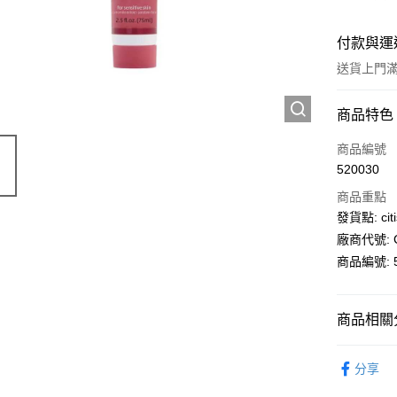
付款與運
送貨上門滿H
付款方式
商品特色
信用卡
商品編號
520030
AlipayHK
商品重點
PayMe
發貨點: citi
廠商代號: C
WeChat P
商品編號: 5
送貨方式
商品相關分
送貨上門 
個人護理
每筆HK$1
分享
APITA 