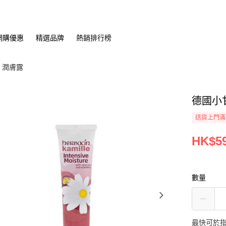
網購優惠
精選品牌
熱銷排行榜
潤膚露
德國小甘
送貨上門滿H
HK$59
數量
最快可於指