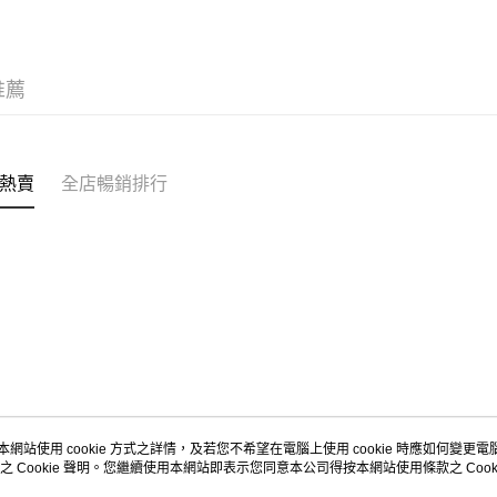
每筆HK$5
Citistor
推薦
每筆HK$5
UNY 門市
每筆HK$5
熱賣
全店暢銷排行
本網站使用 cookie 方式之詳情，及若您不希望在電腦上使用 cookie 時應如何變更電腦的
之 Cookie 聲明。您繼續使用本網站即表示您同意本公司得按本網站使用條款之 Cooki
關於我們
客戶服務