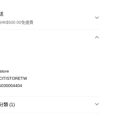
送
K$500.00免運費
store
ITISTORETW
ay
030004404
類 (1)
(不支援順豐自取點及智能櫃)
身體護理
潤膚露，防曬及止汗用品
潤膚露
00.00，滿HK$500.00或以上免運費
門市自取