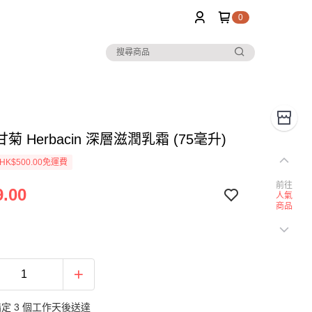
0
菊 Herbacin 深層滋潤乳霜 (75毫升)
K$500.00免運費
前往
.00
人氣
商品
定 3 個工作天後送達