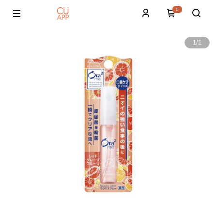
0
1
/
1