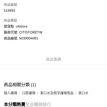
商品編號
AlipayHK
519992
PayMe
商品重點
WeChat Pay
發貨點: citistore
廠商代號: CITISTORETW
送貨方式
商品編號: 5030004081
送貨上門 (不支援順豐自取點及智能櫃)
每筆HK$100.00，滿HK$500.00或以上免運費
商品推薦
APITA 門市自取
每筆HK$50.00，滿HK$200.00或以上免運費
Citistore 門市自取
每筆HK$50.00，滿HK$200.00或以上免運費
商品相關分類 (1)
UNY 門市自取
個人護理
口腔護理
漱口水及假牙護理用品
漱口水
每筆HK$50.00，滿HK$200.00或以上免運費
本分類熱賣
全店暢銷排行