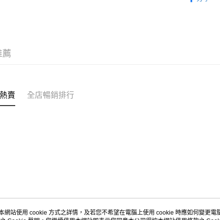
APITA 
每筆HK$5
Citistor
推薦
每筆HK$5
UNY 門市
每筆HK$5
熱賣
全店暢銷排行
本網站使用 cookie 方式之詳情，及若您不希望在電腦上使用 cookie 時應如何變更電腦的