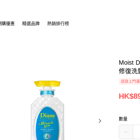
網購優惠
精選品牌
熱銷排行榜
Moist
修復洗髮
送貨上門滿H
HK$89
數量