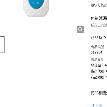
最快可於指
付款與運
送貨上門滿H
付款方式
商品特色
信用卡
商品編號
519984
AlipayHK
商品重點
PayMe
發貨點: citi
廠商代號: C
WeChat P
商品編號: 5
送貨方式
商品相關分
送貨上門 
個人護理
每筆HK$1
分享