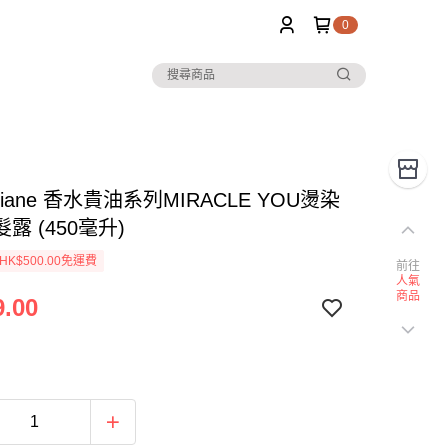
0
 Diane 香水貴油系列MIRACLE YOU燙染
露 (450毫升)
K$500.00免運費
前往
人氣
商品
.00