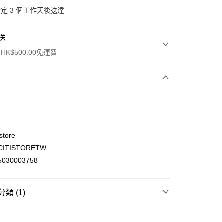
定 3 個工作天後送達
送
K$500.00免運費
store
ITISTORETW
ay
030003758
類 (1)
(不支援順豐自取點及智能櫃)
頭髮護理
洗髮水及護髮素
洗髮水
00.00，滿HK$500.00或以上免運費