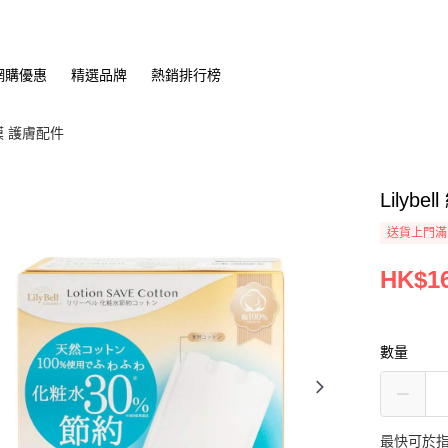
網購優惠
精選品牌
熱銷排行榜
膜 護膚配件
Lilyb
送貨上門滿H
HK$16
數量
最快可於指