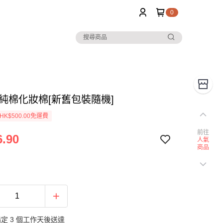
0
ell 純棉化妝棉[新舊包裝隨機]
K$500.00免運費
前往
.90
人氣
商品
定 3 個工作天後送達