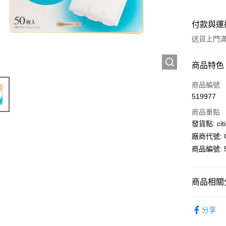
付款與運
送貨上門滿H
付款方式
商品特色
信用卡
商品編號
519977
AlipayHK
商品重點
PayMe
發貨點: citi
廠商代號: C
WeChat P
商品編號: 5
送貨方式
商品相關分
送貨上門 
個人護理
每筆HK$1
分享
APITA 