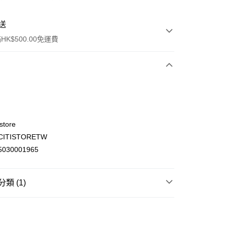
送
K$500.00免運費
store
ITISTORETW
ay
030001965
類 (1)
(不支援順豐自取點及智能櫃)
面部護理
面部護膚及化妝產品
面膜 護膚配件
00.00，滿HK$500.00或以上免運費
門市自取