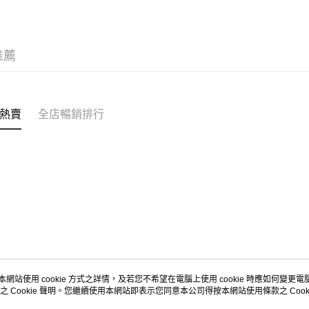
每筆HK$5
Citistor
推薦
每筆HK$5
UNY 門市
每筆HK$5
熱賣
全店暢銷排行
本網站使用 cookie 方式之詳情，及若您不希望在電腦上使用 cookie 時應如何變更電腦的
之 Cookie 聲明。您繼續使用本網站即表示您同意本公司得按本網站使用條款之 Cooki
關於我們
客戶服務