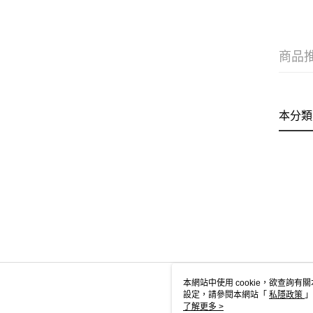
商品
本分類
本網站中使用 cookie，欲查詢有關
設定，請參閱本網站「
私隱政策
」
用 cookie。
了解更多 >