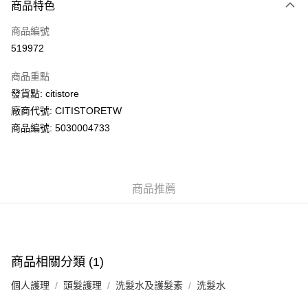
商品特色
信用卡
商品編號
AlipayHK
519972
PayMe
商品重點
WeChat Pay
發貨點: citistore
廠商代號: CITISTORETW
送貨方式
商品編號: 5030004733
送貨上門 (不支援順豐自取點及智能櫃)
每筆HK$100.00，滿HK$500.00或以上免運費
商品推薦
APITA 門市自取
每筆HK$50.00，滿HK$200.00或以上免運費
Citistore 門市自取
每筆HK$50.00，滿HK$200.00或以上免運費
商品相關分類 (1)
UNY 門市自取
個人護理
頭髮護理
洗髮水及護髮素
洗髮水
每筆HK$50.00，滿HK$200.00或以上免運費