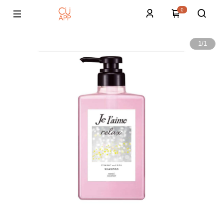
0
1
/
1