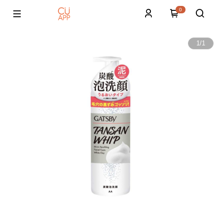
0
1
/
1