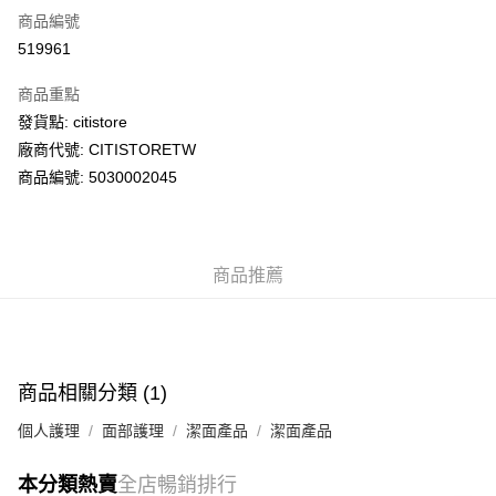
商品編號
AlipayHK
519961
PayMe
商品重點
WeChat Pay
發貨點: citistore
廠商代號: CITISTORETW
送貨方式
商品編號: 5030002045
送貨上門 (不支援順豐自取點及智能櫃)
每筆HK$100.00，滿HK$500.00或以上免運費
商品推薦
APITA 門市自取
每筆HK$50.00，滿HK$200.00或以上免運費
Citistore 門市自取
每筆HK$50.00，滿HK$200.00或以上免運費
商品相關分類 (1)
UNY 門市自取
個人護理
面部護理
潔面產品
潔面產品
每筆HK$50.00，滿HK$200.00或以上免運費
本分類熱賣
全店暢銷排行