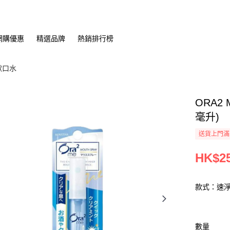
網購優惠
精選品牌
熱銷排行榜
漱口水
ORA2
毫升)
送貨上門滿H
HK$25
款式：速
數量