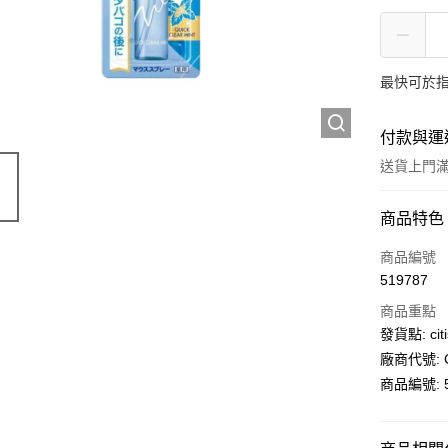
最快可於指
付款與運
送貨上門滿H
付款方式
商品特色
信用卡
商品編號
519787
AlipayHK
商品重點
PayMe
發貨點: citi
廠商代號: C
WeChat P
商品編號: 5
送貨方式