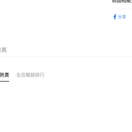
商品相關分
送貨上門 
個人護理
每筆HK$1
分享
APITA 
每筆HK$5
Citistor
推薦
每筆HK$5
UNY 門市
每筆HK$5
熱賣
全店暢銷排行