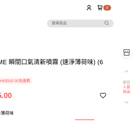
0
 ME 瞬間口氣清新噴霧 (速淨薄荷味) (6
K$500.00免運費
前往
人氣
商品
.00
淨薄荷味