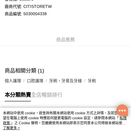
廠商代號: CITISTORETW
送貨方式
商品編號: 5030004338
送貨上門 (不支援順豐自取點及智能櫃)
每筆HK$100.00，滿HK$500.00或以上免運費
商品推薦
APITA 門市自取
每筆HK$50.00，滿HK$200.00或以上免運費
Citistore 門市自取
每筆HK$50.00，滿HK$200.00或以上免運費
商品相關分類 (1)
UNY 門市自取
個人護理
口腔護理
牙刷，牙膏及牙線
牙刷
每筆HK$50.00，滿HK$200.00或以上免運費
本分類熱賣
全店暢銷排行
本網站中使用 cookie，欲查詢有關本網站使用 cookie 方式之詳情，及若您不希
熱門標籤
望在電腦上使用 cookie 時應如何變更電腦的 cookie 設定，請參閱本網站「
私隱
政策
」之 Cookie 聲明。您繼續使用本網站即表示您同意本公司得按本網站使用
條款之 Cookie 聲明使用 cookie。
了解更多 >
熱銷排行
最新商品
人氣推薦