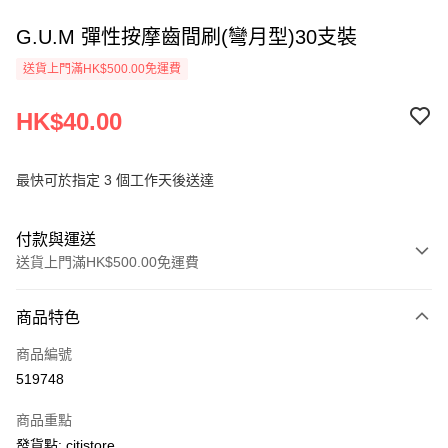
G.U.M 彈性按摩齒間刷(彎月型)30支裝
送貨上門滿HK$500.00免運費
HK$40.00
最快可於指定 3 個工作天後送達
付款與運送
送貨上門滿HK$500.00免運費
付款方式
商品特色
信用卡
商品編號
AlipayHK
519748
PayMe
商品重點
WeChat Pay
發貨點: citistore