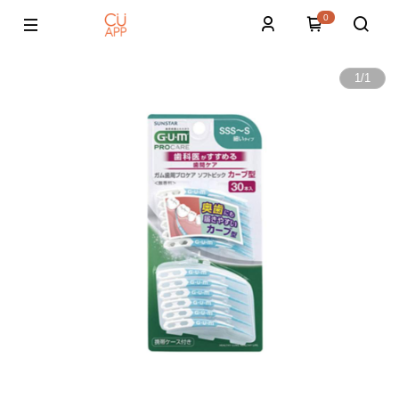
0
1
/
1