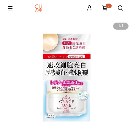
0
1
/
1