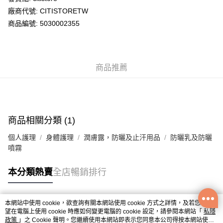
廠商代號: CITISTORETW
送貨方式
商品編號: 5030002355
送貨上門 (不支援順豐自取點及智能櫃)
每筆HK$100.00，滿HK$500.00或以上免運費
商品推薦
APITA 門市自取
每筆HK$50.00，滿HK$200.00或以上免運費
Citistore 門市自取
每筆HK$50.00，滿HK$200.00或以上免運費
商品相關分類 (1)
UNY 門市自取
個人護理
身體護理
潤膚露，防曬及止汗用品
防曬乳及防曬
每筆HK$50.00，滿HK$200.00或以上免運費
噴霧
本分類熱賣
全店暢銷排行
本網站中使用 cookie，欲查詢有關本網站使用 cookie 方式之詳情，及若您不希
熱門標籤
望在電腦上使用 cookie 時應如何變更電腦的 cookie 設定，請參閱本網站「
私隱
政策
」之 Cookie 聲明。您繼續使用本網站即表示您同意本公司得按本網站使用