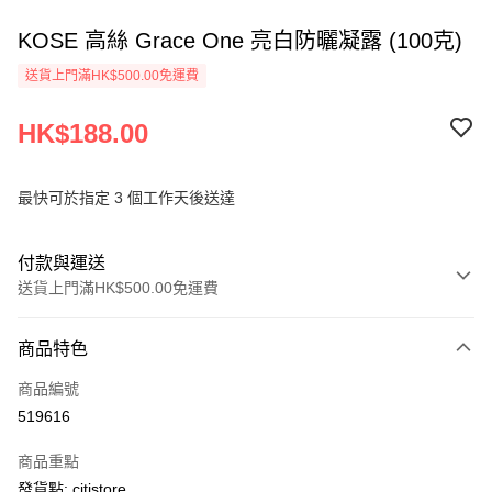
KOSE 高絲 Grace One 亮白防曬凝露 (100克)
送貨上門滿HK$500.00免運費
HK$188.00
最快可於指定 3 個工作天後送達
付款與運送
送貨上門滿HK$500.00免運費
付款方式
商品特色
信用卡
商品編號
AlipayHK
519616
PayMe
商品重點
WeChat Pay
發貨點: citistore