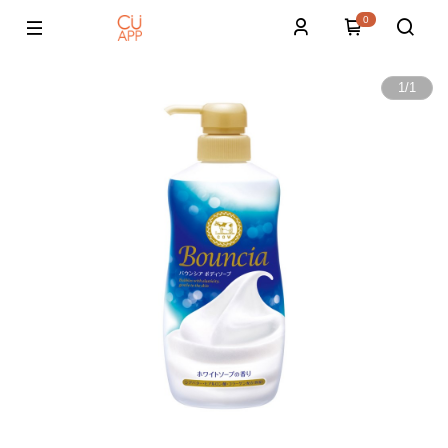
0
1
/
1