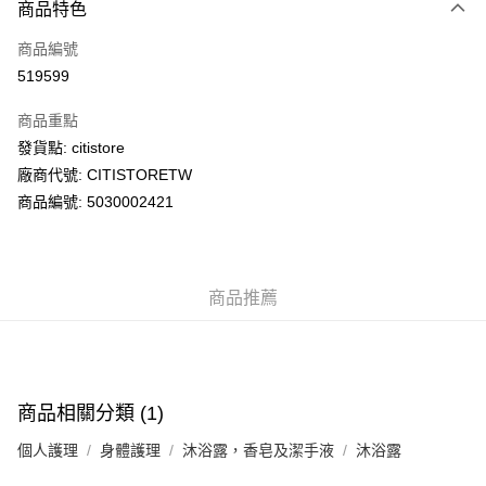
商品特色
信用卡
商品編號
AlipayHK
519599
PayMe
商品重點
WeChat Pay
發貨點: citistore
廠商代號: CITISTORETW
送貨方式
商品編號: 5030002421
送貨上門 (不支援順豐自取點及智能櫃)
每筆HK$100.00，滿HK$500.00或以上免運費
商品推薦
APITA 門市自取
每筆HK$50.00，滿HK$200.00或以上免運費
Citistore 門市自取
每筆HK$50.00，滿HK$200.00或以上免運費
商品相關分類 (1)
UNY 門市自取
個人護理
身體護理
沐浴露，香皂及潔手液
沐浴露
每筆HK$50.00，滿HK$200.00或以上免運費