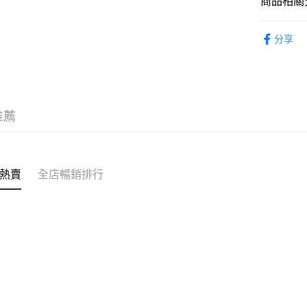
商品相關分
送貨上門 
生活百貨
每筆HK$1
分享
APITA 
每筆HK$5
Citistor
推薦
每筆HK$5
UNY 門市
每筆HK$5
熱賣
全店暢銷排行