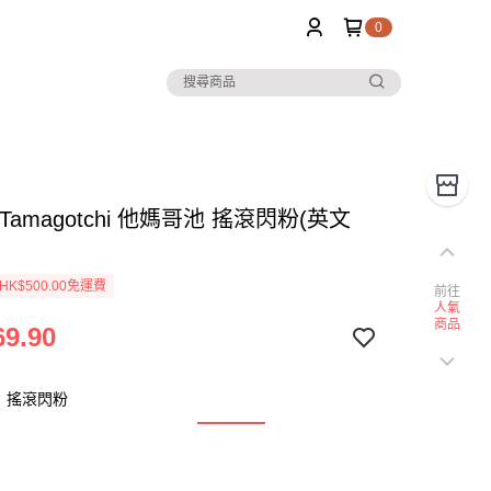
0
i Tamagotchi 他媽哥池 搖滾閃粉(英文
K$500.00免運費
前往
人氣
商品
9.90
：搖滾閃粉