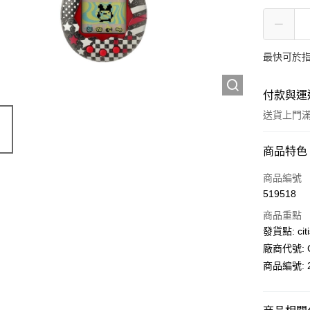
最快可於指
付款與運
送貨上門滿H
付款方式
商品特色
信用卡
商品編號
519518
AlipayHK
商品重點
PayMe
發貨點: citi
廠商代號: C
WeChat P
商品編號: 2
送貨方式