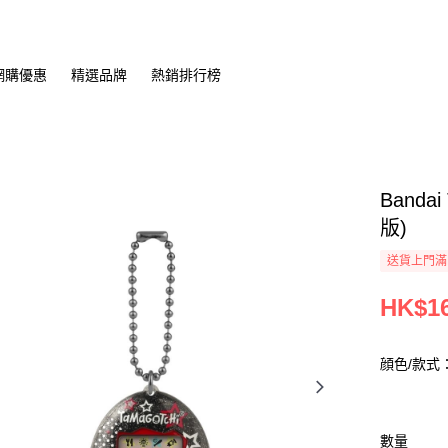
網購優惠
精選品牌
熱銷排行榜
Banda
版)
送貨上門滿H
HK$16
顔色/款式
數量